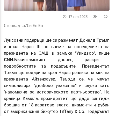
17 сеп 2025
Стопкадър/Си Ен Ен
Луксозни подаръци ще си разменят Доналд Тръмп
и крал Чарлз III по време на посещението на
президента на САЩ в замъка "Уиндзор", пише
CNN.
Бъкингамският дворец разкри
подробностите за подаръците. Президентът
Тръмп ще подари на крал Чарлз реплика на меч на
президента Айзенхауер. Твърди се, че мечът
символизира "дълбоко уважение“ и служи като
"напомняне за историческото партньорство“. На
кралица Камила, президентът ще даде винтидж
брошка от 18-каратово злато, диаманти и рубин
от американския бижутер Tiffany & Co. Подаръкът