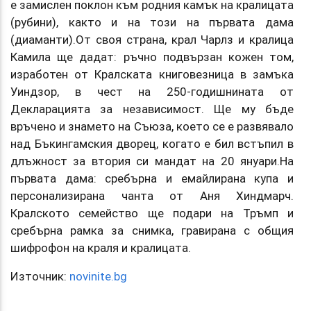
е замислен поклон към родния камък на кралицата
(рубини), както и на този на първата дама
(диаманти).От своя страна, крал Чарлз и кралица
Камила ще дадат: ръчно подвързан кожен том,
изработен от Кралската книговезница в замъка
Уиндзор, в чест на 250-годишнината от
Декларацията за независимост. Ще му бъде
връчено и знамето на Съюза, което се е развявало
над Бъкингамския дворец, когато е бил встъпил в
длъжност за втория си мандат на 20 януари.На
първата дама: сребърна и емайлирана купа и
персонализирана чанта от Аня Хиндмарч.
Кралското семейство ще подари на Тръмп и
сребърна рамка за снимка, гравирана с общия
шифрофон на краля и кралицата.
Източник:
novinite.bg