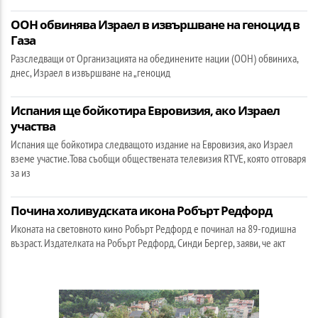
ООН обвинява Израел в извършване на геноцид в
Газа
Разследващи от Организацията на обединените нации (ООН) обвиниха,
днес, Израел в извършване на „геноцид
Испания ще бойкотира Евровизия, ако Израел
участва
Испания ще бойкотира следващото издание на Евровизия, ако Израел
вземе участие.Това съобщи обществената телевизия RTVE, която отговаря
за из
Почина холивудската икона Робърт Редфорд
Иконата на световното кино Робърт Редфорд е починал на 89-годишна
възраст. Издателката на Робърт Редфорд, Синди Бергер, заяви, че акт