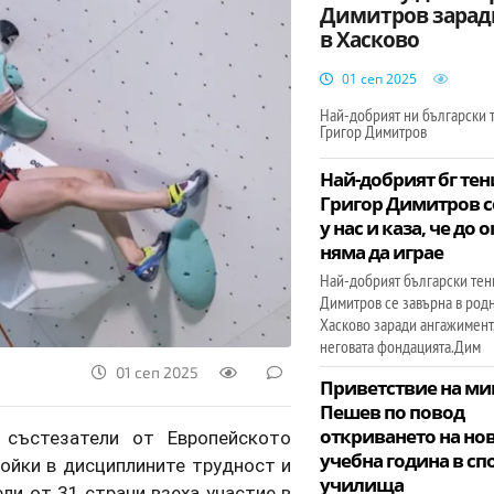
Димитров зарад
в Хасково
01 сеп 2025
Най-добрият ни български 
Григор Димитров
Най-добрият бг тен
Григор Димитров с
у нас и каза, че до
няма да играе
Най-добрият български тен
Димитров се завърна в родн
Хасково заради ангажимент,
неговата фондацията.Дим
01 сеп 2025
Приветствие на ми
Пешев по повод
откриването на но
 състезатели от Европейското
учебна година в сп
ойки в дисциплините трудност и
училища
ли от 31 страни взеха участие в