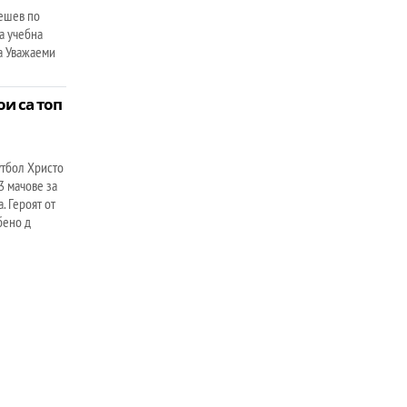
ешев по
а учебна
а Уважаеми
и са топ
утбол Христо
3 мачове за
. Героят от
бено д