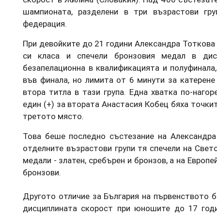
шампионата, разделени в три възрастови гру
федерация.
При девойките до 21 години Александра Тоткова
си класа и спечели бронзовия медал в дис
безапелационна в квалификацията и полуфинала
във финала, но лимита от 6 минути за катерене
втора титла в тази група. Една хватка по-наго
един (+) за втората Анастасия Кобец бяха точкит
третото място.
Това беше последно състезание на Александра 
отделните възрастови групи тя спечели на Свет
медали - златен, сребърен и бронзов, а на Европе
бронзови.
Другото отличие за България на първенството б
дисциплината скорост при юношите до 17 год