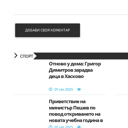
ДОБАВИ СВОЯ КОМЕНТАР
СПОРТ
Отново у дома: Григор
Димитров зарадва
деца в Хасково
01 сеп 2025
Приветствие на
министър Пешев по
повод откриването на
новата учебна година в
спортните училища
01 сеп 2025