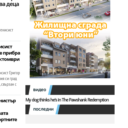
ва деца
тенисист
исист
е прибра
 октомври
исист Григор
ия си град
 свързан с
видео
My dog thinks he's in The Pawshank Redemption
нистър
последни
вата
ортните