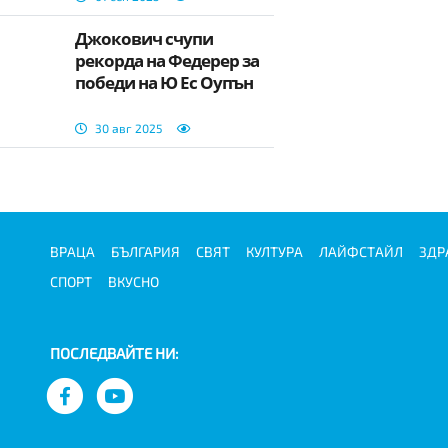
Джокович счупи
рекорда на Федерер за
победи на Ю Ес Оупън
30 авг 2025
ВРАЦА
БЪЛГАРИЯ
СВЯТ
КУЛТУРА
ЛАЙФСТАЙЛ
ЗДР
СПОРТ
ВКУСНО
ПОСЛЕДВАЙТЕ НИ: