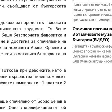
Приветствие на министър П
пи, съобщават от българската
повод откриването на новат
година в спортните училищ
преподаватели и треньори,
 доказа за пореден път високата
Стоичков посочи ко
циплината трудност. Тя беше
3 от мачовете му за
, беше безспорната фаворитка и
България (ВИДЕО)
 не й достигна за спечелване на
Легендата на българския ф
ре за чехкинята Арина Юрченко и
Стоичков посочи кои са топ 
е, които оставиха българката на
България в неговата кариера
САЩ 94 не се затрудни осо
Тоткова при девойките, като в
овни първенства пълен комплект
йските шампионати - 1 златен и 2
еше спечелено от Борис Бечев в
ини. Още в квалификацията той