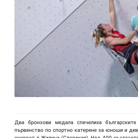
Два бронзови медала спечелиха българските
първенство по спортно катерене за юноши и дев
скорост в Жилина (Словакия). Над 400 състезате