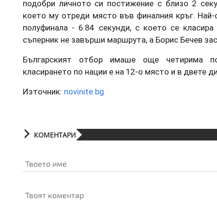
подобри личното си постижение с близо 2 секун
което му отреди място във финалния кръг. Най-
полуфинала - 6.84 секунди, с което се класира
съперник не завърши маршрута, а Борис Бечев за
Българският отбор имаше още четирима по
класирането по нации е на 12-о място и в двете д
Източник:
novinite.bg
КОМЕНТАРИ
Твоето име
Твоят коментар