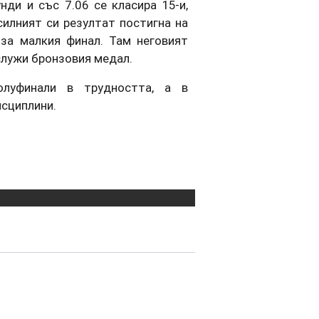
ди и със 7.06 се класира 15-и,
силният си резултат постигна на
 за малкия финал. Там неговият
служи бронзовия медал.
луфинали в трудността, а в
исциплини.