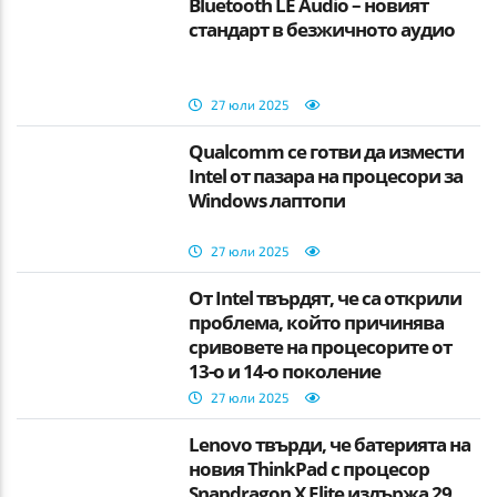
Bluetooth LE Audio – новият
стандарт в безжичното аудио
27 юли 2025
Qualcomm се готви да измести
Intel от пазара на процесори за
Windows лаптопи
27 юли 2025
От Intel твърдят, че са открили
проблема, който причинява
сривовете на процесорите от
13-о и 14-о поколение
27 юли 2025
Lenovo твърди, че батерията на
новия ThinkPad с процесор
Snapdragon X Elite издържа 29