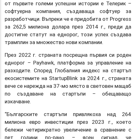
от първите големи успешни истории е Телерик –
софтуерна компания, създаваща софтуер за
разработчици. Въпреки че е придобита от Progress
за 262,5 милиона долара през 2014 г., преди да
достигне статут на еднорог, този успех създава
трамплин за множество нови компании.
През 2022 г. страната посрещна първия си роден
еднорог – Payhawk, платформа за управление на
разходите. Според Глобалния индекс на стартъп
екосистемите на StartupBlink за 2024 г., страната
вече се нарежда на 37-мо място в световен мащаб
по създаване на стартъпи – обещаващо
изкачване.
“Българските стартъпи привлякоха над 264
милиона евро инвестиции през 2023 г., което
бележи четирикратно увеличение в сравнение с
пет години по-рано – ясен сигнал, че