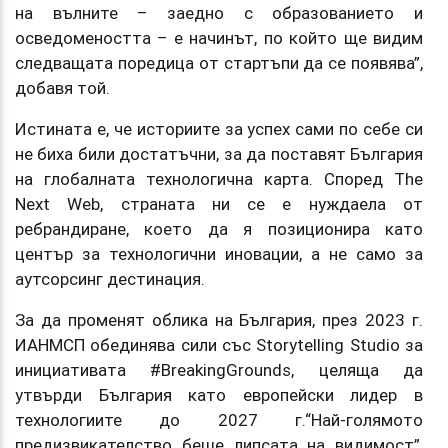
на вълните – заедно с образованието и
осведомеността – е начинът, по който ще видим
следващата поредица от стартъпи да се появява”,
добавя той.
Истината е, че историите за успех сами по себе си
не биха били достатъчни, за да поставят България
на глобалната технологична карта. Според The
Next Web, страната ни се е нуждаела от
ребрандиране, което да я позиционира като
център за технологични иновации, а не само за
аутсорсинг дестинация.
За да променят облика на България, през 2023 г.
ИАНМСП обединява сили със Storytelling Studio за
инициативата #BreakingGrounds, целяща да
утвърди България като европейски лидер в
технологиите до 2027 г.“Най-голямото
предизвикателство беше липсата на видимост”,