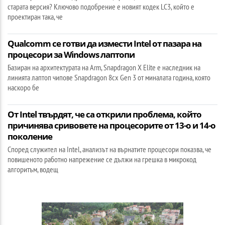
старата версия? Ключово подобрение е новият кодек LC3, който е
проектиран така, че
Qualcomm се готви да измести Intel от пазара на
процесори за Windows лаптопи
Базиран на архитектурата на Arm, Snapdragon X Elite е наследник на
линията лаптоп чипове Snapdragon 8cx Gen 3 от миналата година, която
наскоро бе
От Intel твърдят, че са открили проблема, който
причинява сривовете на процесорите от 13-о и 14-о
поколение
Според служител на Intel, анализът на върнатите процесори показва, че
повишеното работно напрежение се дължи на грешка в микрокод
алгоритъм, водещ