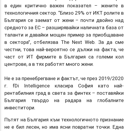
в един критично важен показател – жените в
технологичния сектор. “Близо 29% от ИКТ ролите в
България се заемат от жени – почти двойно над
средното за ЕС – разширявайки наличната база от
таланти и давайки мощен пример за приобщаване
в сектора”, отбелязва The Next Web. За да сме
честни, това най-вероятно се дължи на факта, че
част от ИТ фирмите в България са големи кол
центрове, а в тях работят много жени.
Не е за пренебрегване и фактът, че през 2019/2020
г. fDi Intelligence класира София като най-
рентабилния град в света за финтех – поставяйки
България твърдо на радара на глобалните
инвеститори.
Пътят на България към технологичното признание
не е бил лесен, но има ясни повратни точки. Една