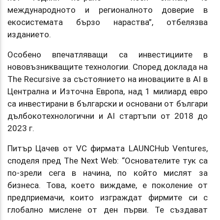
международното и регионалното доверие в
екосистемата бързо нараства”, отбелязва
изданието.
Особено впечатляващи са инвестициите в
нововъзникващите технологии. Според доклада на
The Recursive за състоянието на иновациите в AI в
Централна и Източна Европа, над 1 милиард евро
са инвестирани в български и основани от българи
дълбокотехнологични и AI стартъпи от 2018 до
2023 г.
Питър Цачев от VC фирмата LAUNCHub Ventures,
споделя пред The Next Web: “Основателите тук са
по-зрели сега в начина, по който мислят за
бизнеса. Това, което виждаме, е поколение от
предприемачи, които изграждат фирмите си с
глобално мислене от ден първи. Те създават