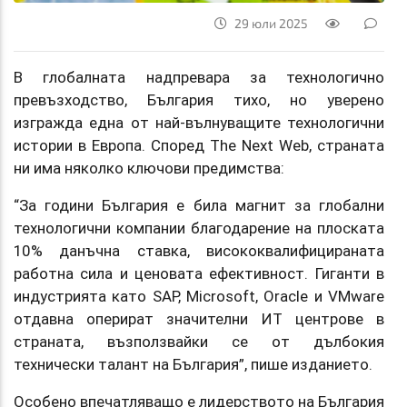
29 юли 2025
В глобалната надпревара за технологично
превъзходство, България тихо, но уверено
изгражда една от най-вълнуващите технологични
истории в Европа. Според The Next Web, страната
ни има няколко ключови предимства:
“За години България е била магнит за глобални
технологични компании благодарение на плоската
10% данъчна ставка, висококвалифицираната
работна сила и ценовата ефективност. Гиганти в
индустрията като SAP, Microsoft, Oracle и VMware
отдавна оперират значителни ИТ центрове в
страната, възползвайки се от дълбокия
технически талант на България”, пише изданието.
Особено впечатляващо е лидерството на България