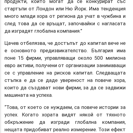
продукти, които могат да се конкурират със
стартъпи от Лондон или Ню Йорк. Има тенденция
много млади хора от региона да учат в чужбина и
след това да се връщат, започвайки с нагласата
да изградят глобална компания.”
Цачев отбелязва, че достъпът до капитал вече не
е основното предизвикателство. България има
поне 15 фирми, управляващи около 500 милиона
евро активи, получени от организации занимаващи
се с управление на рисков капитал. Следващата
стъпка е да се даде увереност на повече хора,
които да създават нови фирми, за да се задвижи
машината на успеха.
“Това, от което се нуждаем, са повече истории за
успех. Когато хората видят някой от тяхното
обкръжение да изгради глобална компания,
нещата придобиват реално измерение. Този ефект