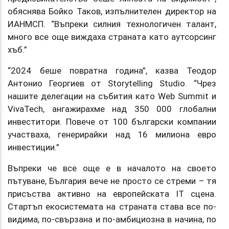
обяснява Бойко Таков, изпълнителен директор на
ИАНМСП. “Въпреки силния технологичен талант,
много все още виждаха страната като аутсорсинг
хъб.”
“2024 беше повратна година”, казва Теодор
Антонио Георгиев от Storytelling Studio. “Чрез
нашите делегации на събития като Web Summit и
VivaTech, ангажирахме над 350 000 глобални
инвеститори. Повече от 100 български компании
участваха, генерирайки над 16 милиона евро
инвестиции.”
Въпреки че все още е в началото на своето
пътуване, България вече не просто се стреми – тя
присъства активно на европейската IT сцена.
Стартъп екосистемата на страната става все по-
видима, по-свързана и по-амбициозна в начина, по