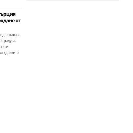
Гърция
ждане от
родължава и
0 градуса.
стите
за здравето