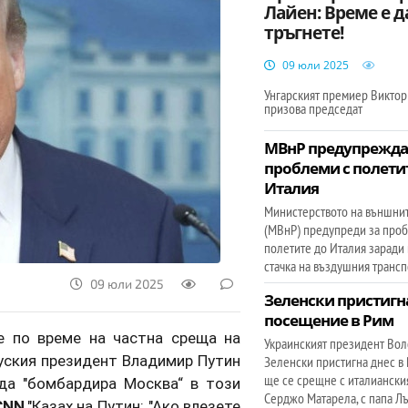
Лайен: Време е д
тръгнете!
09 юли 2025
Унгарският премиер Викто
призова председат
МВнР предупрежда
проблеми с полети
Италия
Министерството на външни
(МВнР) предупреди за про
полетите до Италия заради
стачка на въздушния трансп
09 юли 2025
Зеленски пристигн
посещение в Рим
 по време на частна среща на
Украинският президент Во
руския президент Владимир Путин
Зеленски пристигна днес в 
ще се срещне с италиански
да "бомбардира Москва“ в този
Серджо Матарела, с папа Лъ
CNN
."Казах на Путин: "Ако влезете