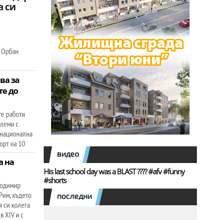
а си
р Орбан
ва за
те до
те работи
блеми с
 национална
орт на 10
видео
а на
His last school day was a BLAST ???? #afv #funny
#shorts
лодимир
Рим, където
последни
я си колега
в XIV и с