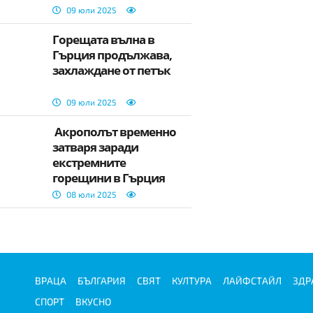
09 юли 2025
Горещата вълна в
Гърция продължава,
захлаждане от петък
09 юли 2025
​ Акрополът временно
затваря заради
екстремните
горещини в Гърция
08 юли 2025
ВРАЦА
БЪЛГАРИЯ
СВЯТ
КУЛТУРА
ЛАЙФСТАЙЛ
ЗДР
СПОРТ
ВКУСНО