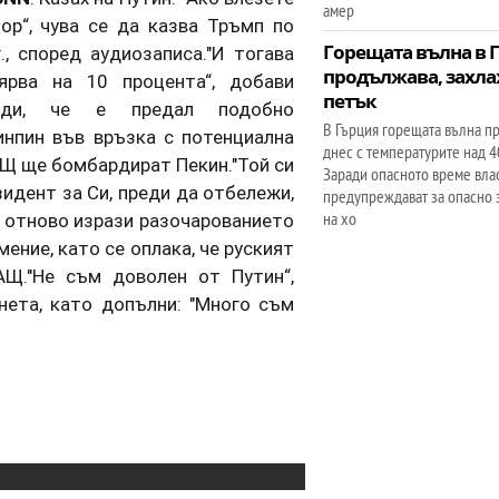
амер
р“, чува се да казва Тръмп по
Горещата вълна в 
, според аудиозаписа."И тогава
продължава, захла
ярва на 10 процента“, добави
петък
ърди, че е предал подобно
В Гърция горещата вълна п
нпин във връзка с потенциална
днес с температурите над 4
САЩ ще бомбардират Пекин."Той си
Заради опасното време вла
зидент за Си, преди да отбележи,
предупреждават за опасно 
на хо
п отново изрази разочарованието
ение, като се оплака, че руският
АЩ."Не съм доволен от Путин“,
нета, като допълни: "Много съм