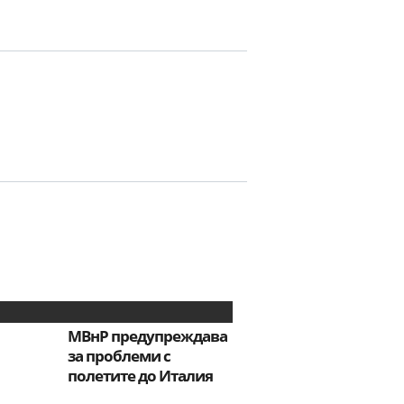
МВнР предупреждава
за проблеми с
полетите до Италия