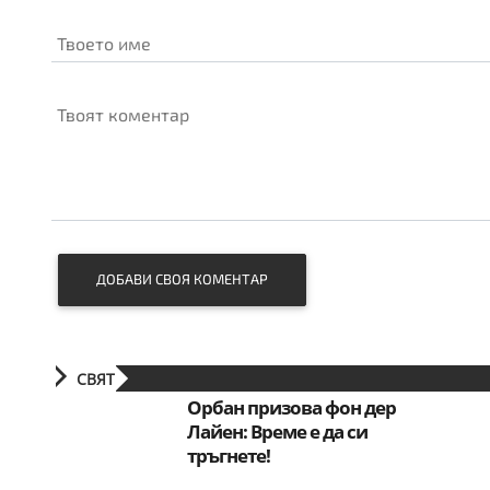
Твоето име
Твоят коментар
ДОБАВИ СВОЯ КОМЕНТАР
СВЯТ
Орбан призова фон дер
Лайен: Време е да си
тръгнете!