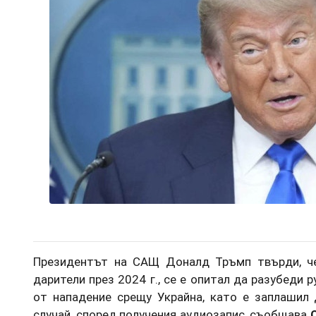
Президентът на САЩ Доналд Тръмп твърди, че
дарители през 2024 г., се е опитал да разубеди 
от нападение срещу Украйна, като е заплашил 
случай, според получения аудиозапис, съобщава