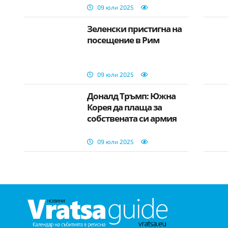
09 юли 2025
Зеленски пристигна на
посещение в Рим
09 юли 2025
Доналд Тръмп: Южна
Корея да плаща за
собствената си армия
09 юли 2025