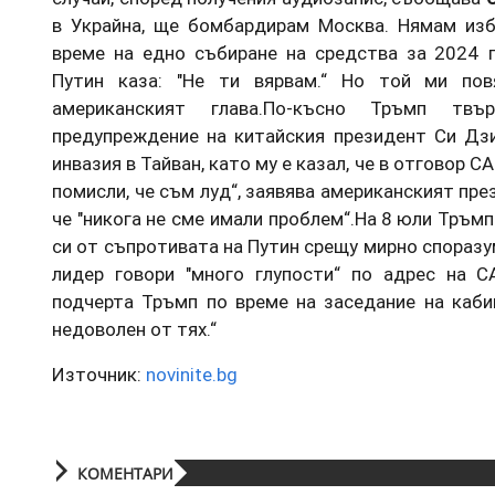
в Украйна, ще бомбардирам Москва. Нямам избо
време на едно събиране на средства за 2024 г.
Путин каза: "Не ти вярвам.“ Но той ми пов
американският глава.По-късно Тръмп тв
предупреждение на китайския президент Си Дзи
инвазия в Тайван, като му е казал, че в отговор 
помисли, че съм луд“, заявява американският пре
че "никога не сме имали проблем“.На 8 юли Тръм
си от съпротивата на Путин срещу мирно споразум
лидер говори "много глупости“ по адрес на С
подчерта Тръмп по време на заседание на каби
недоволен от тях.“
Източник:
novinite.bg
КОМЕНТАРИ