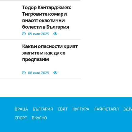
Тодор Кантарджиев:
Тигровите комари
внасят екзотични
болести в България
09 юли 2025
Какви опасности крият
жегите и как да се
предпазим
08 юли 2025
ВРАЦА
БЪЛГАРИЯ
СВЯТ
КУЛТУРА
ЛАЙФСТАЙЛ
ЗДР
СПОРТ
ВКУСНО