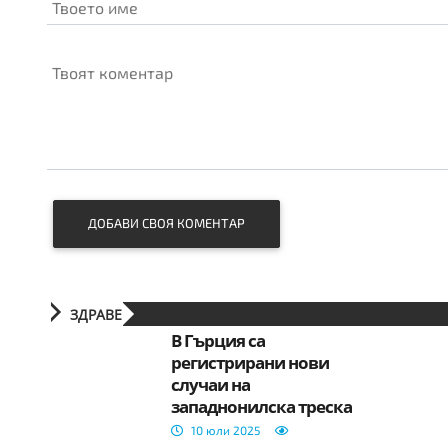
Твоето име
Твоят коментар
ДОБАВИ СВОЯ КОМЕНТАР
ЗДРАВЕ
В Гърция са
регистрирани нови
случаи на
западнонилска треска
10 юли 2025