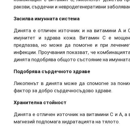
ракови, сърдечни и невродегенеративни заболява
Засилва имунната система
Динята е отличен източник и на витамини А и 
имунитет и здрава кожа. Витамин C е мощен
предпазва, но може да помогне и при лечение
инфекции. Проучвания показват, че комбинацият
динята подобрява общото състояние на имунната
Подобрява сърдечното здраве
Ликопенът в динята може да спомогне за пониж
фактор за добро сърдечносъдово здраве.
Хранителна стойност
Динята е отличен източник на витамини C и А, а
магнезий подпомага хидратацията на тялото.