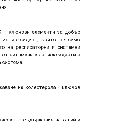
ния.
С – ключови елементи за добър
 антиоксидант, който не само
то на респираторни и системни
а от витамини и антиоксиданти в
 система.
аване на холестерола - ключов
 високото съдържание на калий и