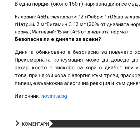
В една порция (около 150 г) нарязана диня се съд
Калории: 46Въглехидрати: 12 гФибри: 1 гОбщо захари
гНатрий: 2 мгВитамин C: 12 мг (20% от дневната нор
норма)Магнезий: 15 мг (4% от дневната норма)
Безопасна ли е динята за всеки?
Динята обикновено е безопасна за повечето хо
Прекомерната консумация може да доведе до 
захар, което е рисково за хора с диабет или и
това, при някои хора с алергия към треви, праско
пъпеш, е възможна алергична реакция и към диня
Източник:
novinite.bg
КОМЕНТАРИ