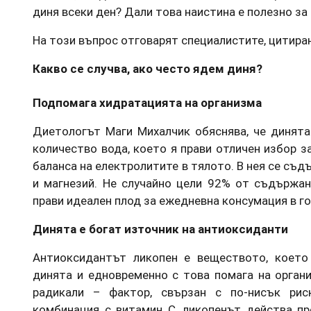
диня всеки ден? Дали това наистина е полезно за
На този въпрос отговарят специалистите, цитирани
Какво се случва, ако често ядем диня?
Подпомага хидратацията на организма
Диетологът Маги Михалчик обяснява, че динят
количество вода, което я прави отличен избор 
баланса на електролитите в тялото. В нея се съд
и магнезий. Не случайно цели 92% от съдържан
прави идеален плод за ежедневна консумация в г
Динята е богат източник на антиоксиданти
Антиоксидантът ликопен е веществото, което
динята и едновременно с това помага на орган
радикали – фактор, свързан с по-нисък рис
комбинация с витамин C, ликопенът действа пр