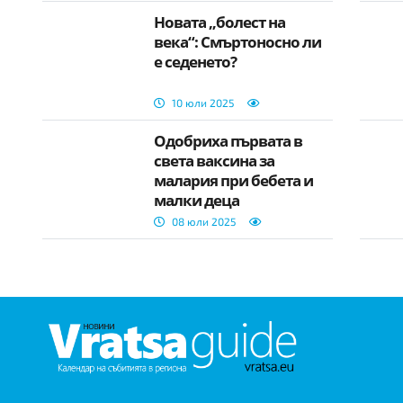
Новата „болест на
века“: Смъртоносно ли
е седенето?
10 юли 2025
Одобриха първата в
света ваксина за
малария при бебета и
малки деца
08 юли 2025