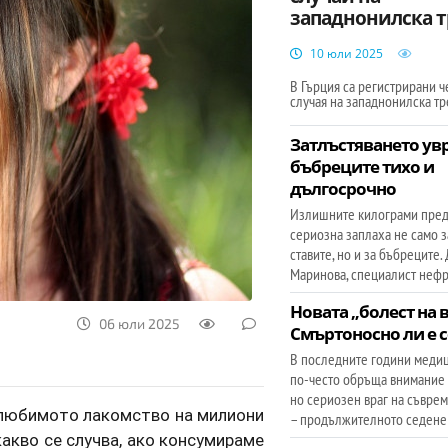
западнонилска т
10 юли 2025
В Гърция са регистрирани ч
случая на западнонилска тр
Затлъстяването ув
бъбреците тихо и
дългосрочно
Излишните килограми пред
сериозна заплаха не само з
ставите, но и за бъбреците.
Маринова, специалист нефр
Новата „болест на в
06 юли 2025
Смъртоносно ли е 
В последните години медиц
по-често обръща внимание 
но сериозен враг на съвре
в любимото лакомство на милиони
– продължителното седене
акво се случва, ако консумираме