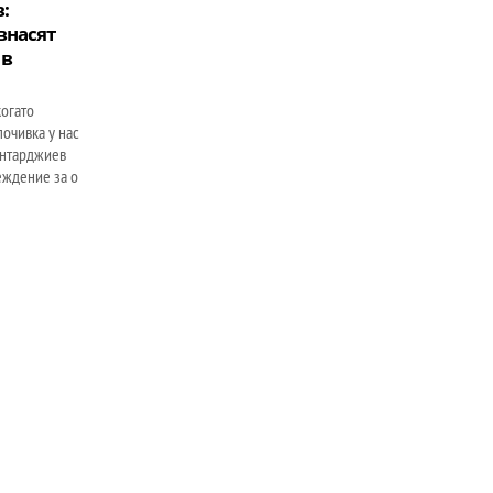
:
внасят
 в
когато
почивка у нас
антарджиев
еждение за о