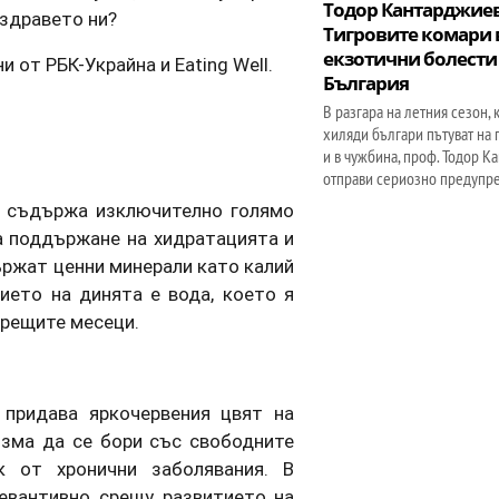
Тодор Кантарджиев
 здравето ни?
Тигровите комари 
екзотични болести
 от РБК-Украйна и Eating Well.
България
В разгара на летния сезон, 
хиляди българи пътуват на 
и в чужбина, проф. Тодор К
отправи сериозно предупр
а съдържа изключително голямо
за поддържане на хидратацията и
ържат ценни минерали като калий
ието на динята е вода, което я
орещите месеци.
 придава яркочервения цвят на
изма да се бори със свободните
к от хронични заболявания. В
евантивно срещу развитието на