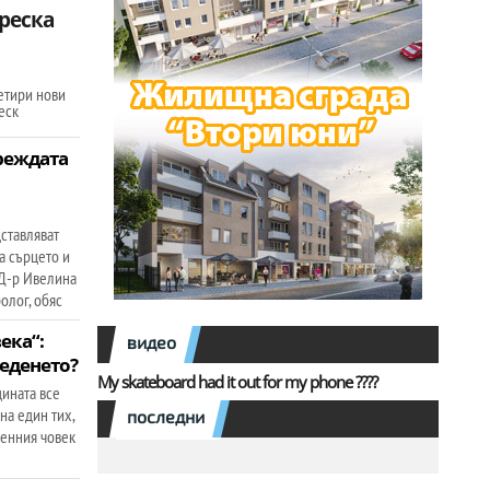
реска
етири нови
еск
реждата
ставляват
а сърцето и
 Д-р Ивелина
олог, обяс
ека“:
видео
седенето?
My skateboard had it out for my phone ????
ината все
на един тих,
последни
менния човек