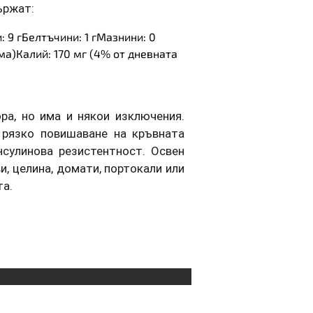
ържат:
: 9 гБелтъчини: 1 гМазнини: 0
ма)Калий: 170 мг (4% от дневната
ра, но има и някои изключения.
рязко повишаване на кръвната
нсулинова резистентност. Освен
ви, целина, домати, портокали или
та.