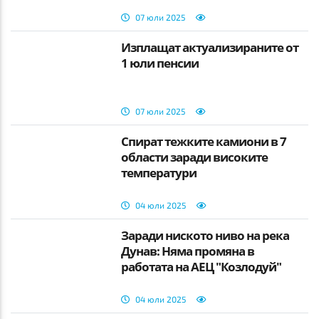
07 юли 2025
Изплащат актуализираните от
1 юли пенсии
07 юли 2025
Спират тежките камиони в 7
области заради високите
температури
04 юли 2025
Заради ниското ниво на река
Дунав: Няма промяна в
работата на АЕЦ "Козлодуй"
04 юли 2025