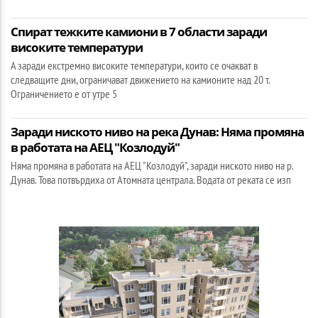
Спират тежките камиони в 7 области заради
високите температури
А заради екстремно високите температури, които се очакват в
следващите дни, ограничават движението на камионите над 20 т.
Ограничението е от утре 5
Заради ниското ниво на река Дунав: Няма промяна
в работата на АЕЦ "Козлодуй"
Няма промяна в работата на АЕЦ "Козлодуй", заради ниското ниво на р.
Дунав. Това потвърдиха от Атомната централа. Водата от реката се изп