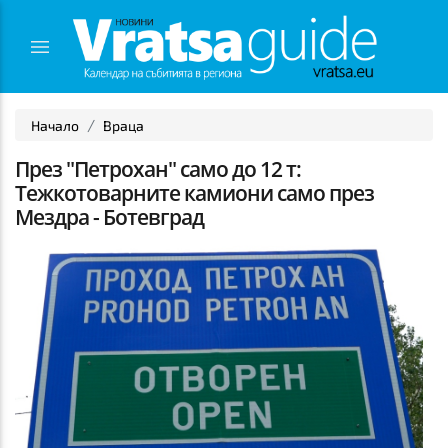
Начало
Враца
През "Петрохан" само до 12 т:
Тежкотоварните камиони само през
Мездра - Ботевград