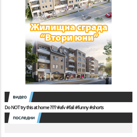
видео
Do NOT try this at home ???? #afv #fail #funny #shorts
последни