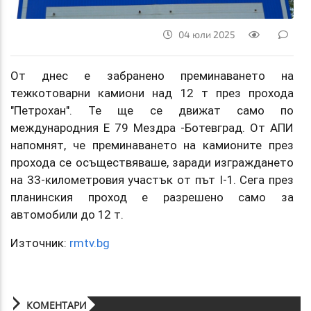
04 юли 2025
От днес е забранено преминаването на
тежкотоварни камиони над 12 т през прохода
"Петрохан". Те ще се движат само по
международния Е 79 Мездра -Ботевград. От АПИ
напомнят, че преминаването на камионите през
прохода се осъществяваше, заради изграждането
на 33-километровия участък от път I-1. Сега през
планинския проход е разрешено само за
автомобили до 12 т.
Източник:
rmtv.bg
КОМЕНТАРИ