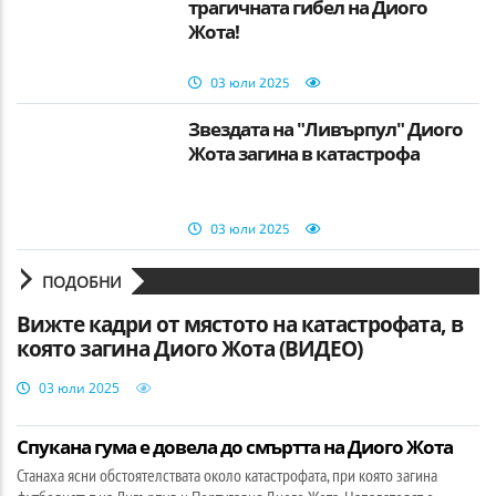
трагичната гибел на Диого
Жота!
03 юли 2025
Звездата на "Ливърпул" Диого
Жота загина в катастрофа
03 юли 2025
ПОДОБНИ
Вижте кадри от мястото на катастрофата, в
която загина Диого Жота (ВИДЕО)
03 юли 2025
Спукана гума е довела до смъртта на Диого Жота
Станаха ясни обстоятелствата около катастрофата, при която загина