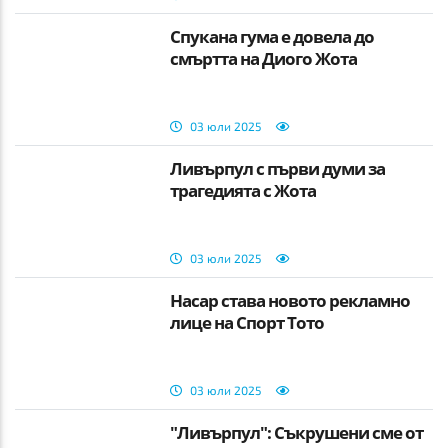
Спукана гума е довела до
смъртта на Диого Жота
03 юли 2025
Ливърпул с първи думи за
трагедията с Жота
03 юли 2025
Насар става новото рекламно
лице на Спорт Тото
03 юли 2025
"Ливърпул": Съкрушени сме от