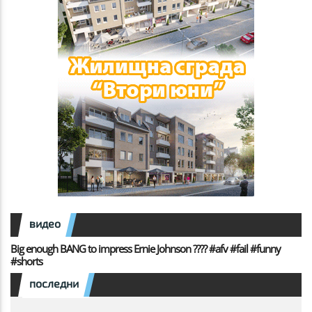
видео
Big enough BANG to impress Ernie Johnson ???? #afv #fail #funny
#shorts
последни