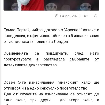
04 юли 2025
Томас Партей, чийто договор с "Арсенал" изтече в
понеделник, е официално обвинен в 5 изнасилвания
от лондонската полиция в Лондон.
Обвиненията са повдигнати, след като
прокуратурата е разгледала събраните от
детективите доказателства.
Освен 5-те изнасилвания ганайският халф ще
отговаря и за едно сексуално посегателство.
Два от случаите на изнасилване се отнасят до
една жена, три други - до втора жена, а