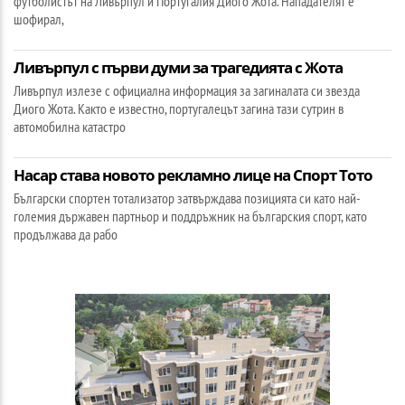
футболистът на Ливърпул и Португалия Диого Жота. Нападателят е
шофирал,
Ливърпул с първи думи за трагедията с Жота
Ливърпул излезе с официална информация за загиналата си звезда
Диого Жота. Както е известно, португалецът загина тази сутрин в
автомобилна катастро
Насар става новото рекламно лице на Спорт Тото
Български спортен тотализатор затвърждава позицията си като най-
големия държавен партньор и поддръжник на българския спорт, като
продължава да рабо