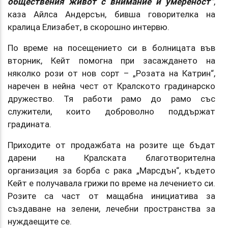
обществения живот с внимание и умереност“
,
каза Айлса Андерсън, бивша говорителка на
кралица Елизабет, в скорошно интервю.
По време на посещението си в болницата във
вторник, Кейт помогна при засаждането на
няколко рози от нов сорт – „Розата на Катрин“,
наречен в нейна чест от Кралското градинарско
дружество. Тя работи рамо до рамо със
служители, които доброволно поддържат
градината.
Приходите от продажбата на розите ще бъдат
дарени на Кралската благотворителна
организация за борба с рака „Марсдън“, където
Кейт е получавала грижи по време на лечението си.
Розите са част от мащабна инициатива за
създаване на зелени, лечебни пространства за
нуждаещите се.