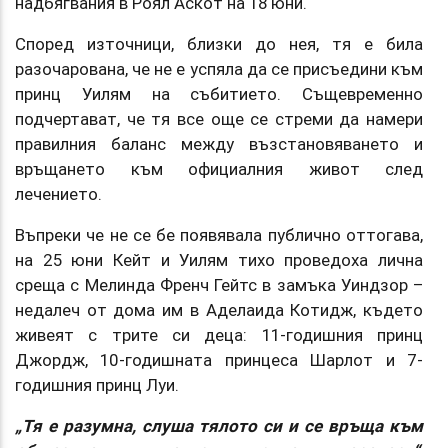
надбягвания в Роял Аскот на 18 юни.
Според източници, близки до нея, тя е била
разочарована, че не е успяла да се присъедини към
принц Уилям на събитието. Същевременно
подчертават, че тя все още се стреми да намери
правилния баланс между възстановяването и
връщането към официалния живот след
лечението.
Въпреки че не се бе появявала публично оттогава,
на 25 юни Кейт и Уилям тихо проведоха лична
среща с Мелинда Френч Гейтс в замъка Уиндзор –
недалеч от дома им в Аделаида Котидж, където
живеят с трите си деца: 11-годишния принц
Джордж, 10-годишната принцеса Шарлот и 7-
годишния принц Луи.
„Тя е разумна, слуша тялото си и се връща към