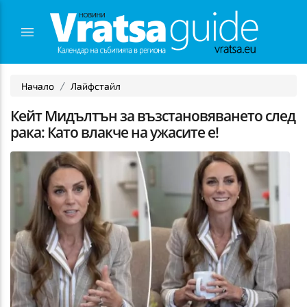
Начало
Лайфстайл
Кейт Мидълтън за възстановяването след
рака: Като влакче на ужасите е!