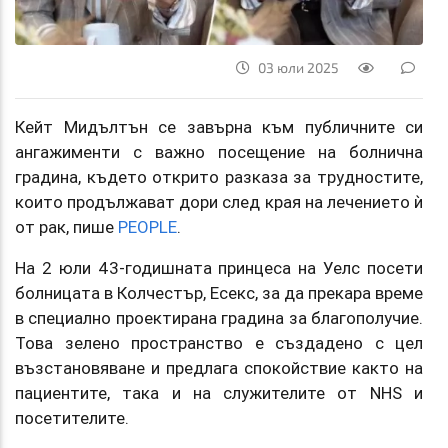
03 юли 2025
Кейт Мидълтън се завърна към публичните си
ангажименти с важно посещение на болнична
градина, където открито разказа за трудностите,
които продължават дори след края на лечението ѝ
от рак, пише
PEOPLE
.
На 2 юли 43-годишната принцеса на Уелс посети
болницата в Колчестър, Есекс, за да прекара време
в специално проектирана градина за благополучие.
Това зелено пространство е създадено с цел
възстановяване и предлага спокойствие както на
пациентите, така и на служителите от NHS и
посетителите.