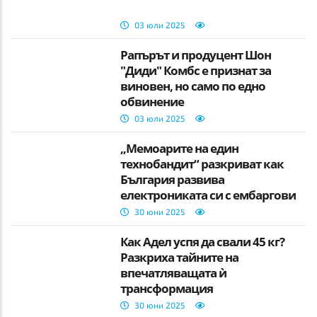
03 юли 2025
Рапърът и продуцент Шон
"Диди" Комбс е признат за
виновен, но само по едно
обвинение
03 юли 2025
„Мемоарите на един
технобандит“ разкриват как
България развива
електрониката си с ембаргови
доставки
30 юни 2025
Как Адел успя да свали 45 кг?
Разкриха тайните на
впечатляващата ѝ
трансформация
30 юни 2025