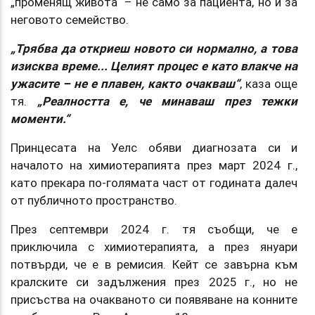
„променящ живота“ – не само за пациента, но и за
неговото семейство.
„Трябва да откриеш новото си нормално, а това
изисква време... Целият процес е като влакче на
ужасите – не е плавен, както очакваш“
, каза още
тя.
„Реалността е, че минаваш през тежки
моменти.“
Принцесата на Уелс обяви диагнозата си и
началото на химиотерапията през март 2024 г.,
като прекара по-голямата част от годината далеч
от публичното пространство.
През септември 2024 г. тя съобщи, че е
приключила с химиотерапията, а през януари
потвърди, че е в ремисия. Кейт се завърна към
кралските си задължения през 2025 г., но не
присъства на очакваното си появяване на конните