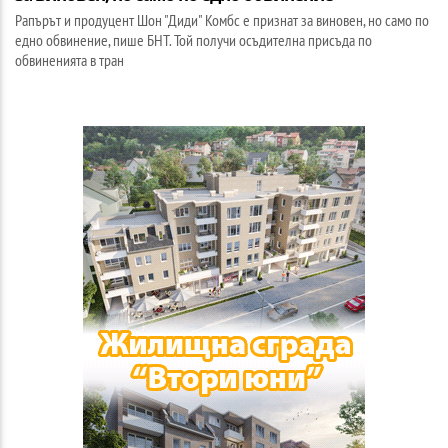
Рапърът и продуцент Шон "Диди" Комбс е признат за виновен, но само по
едно обвинение, пише БНТ. Той получи осъдителна присъда по
обвиненията в тран