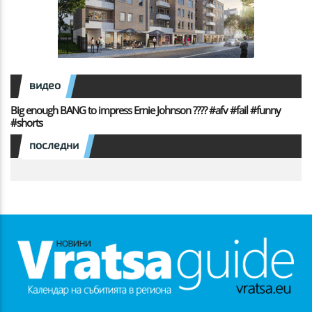
видео
Big enough BANG to impress Ernie Johnson ???? #afv #fail #funny
#shorts
последни