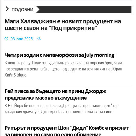
ПОДОБНИ
Маги Халваджиян е новият продуцент на
шести сезон на "Под прикритие"
03 юли 2025
Четири зодии с метаморфози за July morning
В нощта срещу 1 юли хиляди българи излизат на морския бряг, за да
посрещнат изгрева на Слънцето под звуците на вечния хит на „Юрая
Хийп&ldquo
Гей пиеса за бъдещето на принц Джордж
предизвика масово възмущение
В Ню Йорк бе поставена пиесата „Принцът на престъплението“ от
канадския драматург Джордан Танахил, която разказва за хипот
Рапърът и продуцент Шон "Диди" Комбс е признат
за виновен, но само по едно обвинение