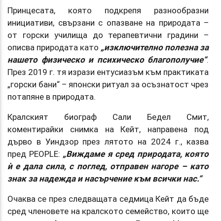
Принцесата, която подкрепя разнообразни
инициативи, свързани с опазване на природата –
от горски училища до терапевтични градини –
описва природата като
„изключително полезна за
нашето физическо и психическо благополучие“
.
През 2019 г. тя изрази ентусиазъм към практиката
„горски бани“ – японски ритуал за осъзнатост чрез
потапяне в природата.
Кралският биограф Сали Бедел Смит,
коментирайки снимка на Кейт, направена под
дърво в Уиндзор през лятото на 2024 г., казва
пред PEOPLE:
„Виждаме я сред природата, която
ѝ е дала сила, с поглед, отправен нагоре – като
знак за надежда и насърчение към всички нас.“
Очаква се през следващата седмица Кейт да бъде
сред членовете на кралското семейство, които ще