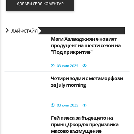
ДОБАВИ СВОЯ КОМЕНТАР
ЛАЙФСТАЙЛ
Маги Халваджиян е новият
продуцент на шести сезон на
"Под прикритие"
03 юли 2025
Четири зодии с метаморфози
за July morning
03 юли 2025
Гей пиеса за бъдещето на
принц Джордж предизвика
масово възмущение