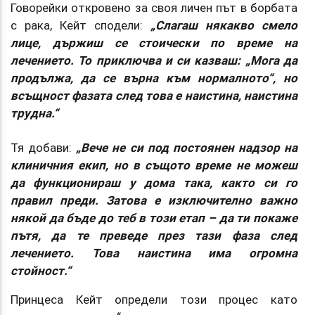
Говорейки откровено за своя личен път в борбата
с рака, Кейт сподели:
„Слагаш някакво смело
лице, държиш се стоически по време на
лечението. То приключва и си казваш: „Мога да
продължа, да се върна към нормалното“, но
всъщност фазата след това е наистина, наистина
трудна.“
Тя добави:
„Вече не си под постоянен надзор на
клиничния екип, но в същото време не можеш
да функционираш у дома така, както си го
правил преди. Затова е изключително важно
някой да бъде до теб в този етап – да ти покаже
пътя, да те преведе през тази фаза след
лечението. Това наистина има огромна
стойност.“
Принцеса Кейт определи този процес като