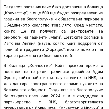
Петдесет растения вече бяха доставени в болница
„Колчестър“, а още 500 ще бъдат разпределени из
градини за благополучие и обществени паркове в
Обединеното кралство това лято. Сред местата,
които ще ги получат, са центровете за
онкологични пациенти „Маги“, Детските хосписи в
Източна Англия (кауза, която Кейт подкрепя от
години) и градините „Хорацио“, които помагат на
хора с травми на гръбначния стълб.
В болница „Колчестър“ Кейт прекара време с
носителя на награди градински дизайнер Адам
Фрост, който работи със служителите на NHS, за
да адаптира пространството спрямо нуждите на
болничната общност. Градината за благополучие
бе открита през юли 2024 г. и е създадена в
партньорство с RHS, благотворителната
организация на болниците „Колчестър и Ипсуич“ и