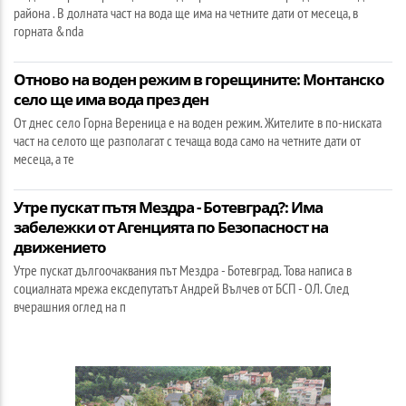
района . В долната част на вода ще има на четните дати от месеца, в
горната &nda
Отново на воден режим в горещините: Монтанско
село ще има вода през ден
От днес село Горна Вереница е на воден режим. Жителите в по-ниската
част на селото ще разполагат с течаща вода само на четните дати от
месеца, а те
Утре пускат пътя Мездра - Ботевград?: Има
забележки от Агенцията по Безопасност на
движението
Утре пускат дългоочаквания път Мездра - Ботевград. Това написа в
социалната мрежа ексдепутатът Андрей Вълчев от БСП - ОЛ. След
вчерашния оглед на п