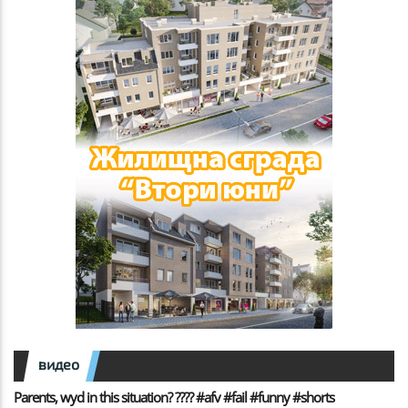
видео
Parents, wyd in this situation? ???? #afv #fail #funny #shorts