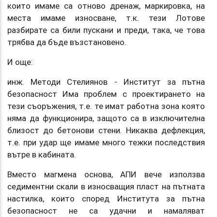
които имаме са отново дренаж, маркировка, на
места имаме износване, т.к. тези Лотове
разбирате са били пускани и преди, така, че това
трябва да бъде възстановено.
И още:
инж. Методи Стелиянов - Институт за пътна
безопасност Има проблем с проектирането на
тези съоръжения, т.е. те имат работна зона която
няма да функционира, защото са в изключителна
близост до бетонови стени. Никаква дефлекция,
т.е. при удар ще имаме много тежки последствия
вътре в кабината.
Вместо магмена основа, АПИ вече използва
седиментни скали в износващия пласт на пътната
настилка, които според Института за пътна
безопасност не са удачни и намаляват