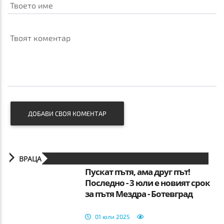
Твоето име
Твоят коментар
ДОБАВИ СВОЯ КОМЕНТАР
ВРАЦА
Пускат пътя, ама друг път!
Последно - 3 юли е новият срок
за пътя Мездра - Ботевград
01 юли 2025