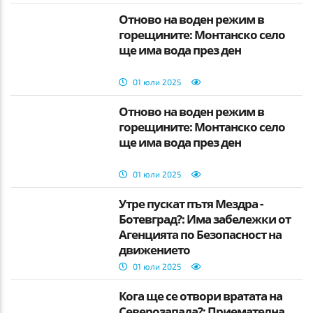
Отново на воден режим в
горещините: Монтанско село
ще има вода през ден
01 юли 2025
Отново на воден режим в
горещините: Монтанско село
ще има вода през ден
01 юли 2025
Утре пускат пътя Мездра -
Ботевград?: Има забележки от
Агенцията по Безопасност на
движението
01 юли 2025
Кога ще се отвори вратата на
Северозапада?: Приемателна