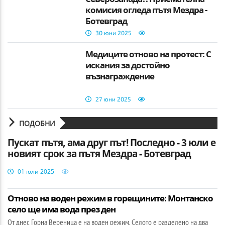
комисия огледа пътя Мездра -
Ботевград
30 юни 2025
Медиците отново на протест: С
искания за достойно
възнаграждение
27 юни 2025
ПОДОБНИ
Пускат пътя, ама друг път! Последно - 3 юли е
новият срок за пътя Мездра - Ботевград
01 юли 2025
Отново на воден режим в горещините: Монтанско
село ще има вода през ден
От днес Горна Вереница е на воден режим. Селото е разделено на два