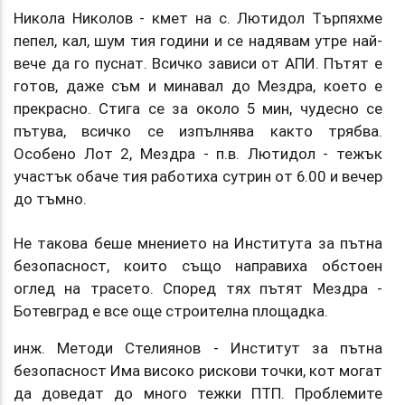
Никола Николов - кмет на с. Лютидол Търпяхме
пепел, кал, шум тия години и се надявам утре най-
вече да го пуснат. Всичко зависи от АПИ. Пътят е
готов, даже съм и минавал до Мездра, което е
прекрасно. Стига се за около 5 мин, чудесно се
пътува, всичко се изпълнява както трябва.
Особено Лот 2, Мездра - п.в. Лютидол - тежък
участък обаче тия работиха сутрин от 6.00 и вечер
до тъмно.
Не такова беше мнението на Института за пътна
безопасност, които също направиха обстоен
оглед на трасето. Според тях пътят Мездра -
Ботевград е все още строителна площадка.
инж. Методи Стелиянов - Институт за пътна
безопасност Има високо рискови точки, кот могат
да доведат до много тежки ПТП. Проблемите