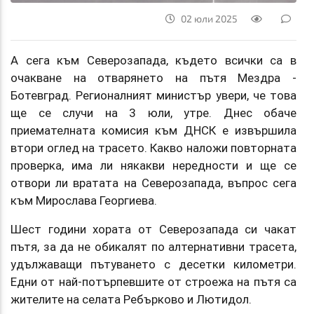
02 юли 2025
А сега към Северозапада, където всички са в
очакване на отварянето на пътя Мездра -
Ботевград. Регионалният министър увери, че това
ще се случи на 3 юли, утре. Днес обаче
приемателната комисия към ДНСК е извършила
втори оглед на трасето. Какво наложи повторната
проверка, има ли някакви нередности и ще се
отвори ли вратата на Северозапада, въпрос сега
към Мирослава Георгиева.
Шест години хората от Северозапада си чакат
пътя, за да не обикалят по алтернативни трасета,
удължаващи пътуването с десетки километри.
Едни от най-потърпевшите от строежа на пътя са
жителите на селата Ребърково и Лютидол.