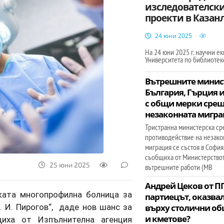
изследователск
проекти в Казан
24 юни 2025
На 24 юни 2025 г. научни ек
Университета по библиоте
Вътрешните минис
България, Гърция 
с общи мерки сре
незаконната мигр
Тристранна министерска ср
противодействие на незако
миграция се състоя в София.
съобщиха от Министерствот
25 юни 2025
вътрешните работи (МВ
Андрей Цеков от ПП
ката многопрофилна болница за
партиецът, оказвал
 И. Пирогов“, даде нов шанс за
върху столични о
и кметове?
иха от Изпълнителна агенция