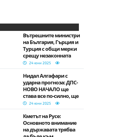
Вътрешните министри
на България, Гърция и
Турция с общи мерки
срещу незаконната
миграция
24 юни 2025
Нидал Алгафари с
ударна прогноза: ДПС-
НОВО НАЧАЛО ще
става все по-силно, ще
бъде фактор във
24 юни 2025
властта
Кметът на Русе:
Основното внимание
на държавата трябва
да бъде към