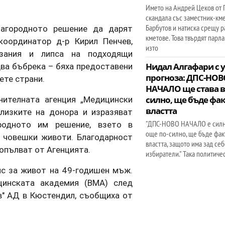
Името на Андрей Цеков от 
скандала със заместник-км
Барбутов и натиска срещу 
лагородното решение да дарят
кметове. Това твърдят парл
 координатор д-р Кирил Пенчев,
изто
азания и липса на подходящи
два бъбрека – бяха предоставени
Нидал Алгафари с 
прогноза: ДПС-НОВ
ете страни.
НАЧАЛО ще става в
нителната агенция „Медицински
силно, ще бъде фа
властта
лизките на донора и изразяват
"ДПС-НОВО НАЧАЛО е силно
родното им решение, взето в
още по-силно, ще бъде фак
 човешки животи. Благодарност
властта, защото има зад себ
допълват от Агенцията.
избиратели." Така политиче
с за живот на 49-годишен мъж.
цинската академия (ВМА) след
в" АД в Кюстендил, съобщиха от