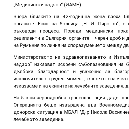
„Медицински надзор“ (ИАМН).
Вчера близките на 42-годишна жена взеха б
органите. Екип на болница „Н. И. Пирогов“, с
ръководи процеса. Поради медицински пок
реципиенти в България, органите – черен дроб и 
на Румъния по линия на споразумението между дв
Министерството на здравеопазването и Изпъл
надзор“ изказват искрени съболезнования на б
дълбока благодарност и уважение за благо
изключително труден момент, с което спасяват
изказваме и на екипите на лечебните заведения, 
На 5 юни чернодробна трансплантация даде шан
Операцията беше извършена във Военномеди
донорска ситуация в МБАЛ "Д-р Никола Василие
лечебното заведение.