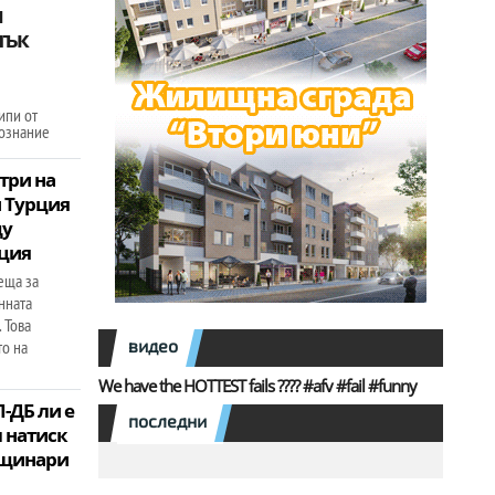
и
лък
ипи от
кознание
три на
и Турция
щу
ация
еща за
нната
 Това
видео
о на
We have the HOTTEST fails ???? #afv #fail #funny
-ДБ ли е
последни
 натиск
бщинари