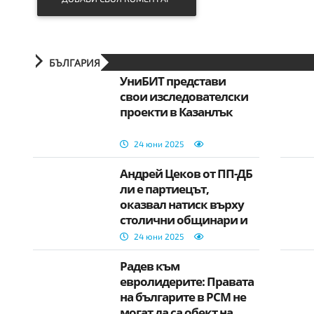
БЪЛГАРИЯ
УниБИТ представи
свои изследователски
проекти в Казанлък
24 юни 2025
Андрей Цеков от ПП-ДБ
ли е партиецът,
оказвал натиск върху
столични общинари и
кметове?
24 юни 2025
Радев към
евролидерите: Правата
на българите в РСМ не
могат да са обект на