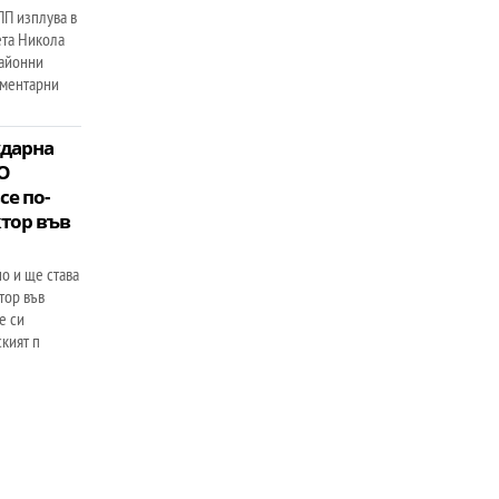
ПП изплува в
ета Никола
районни
аментарни
ударна
О
се по-
ктор във
 и ще става
тор във
е си
ският п