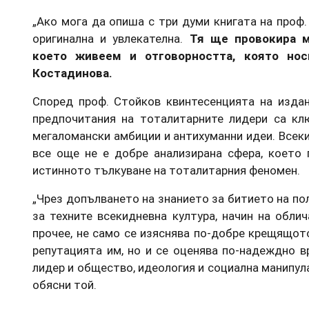
„Ако мога да опиша с три думи книгата на проф.
оригинална и увлекателна.
Тя ще провокира м
което живеем и отговорността, която нос
Костадинова.
Според проф. Стойков квинтесенцията на издани
предпочитания на тоталитарните лидери са кл
мегаломански амбиции и антихуманни идеи. Всек
все още не е добре анализирана сфера, което 
истинното тълкуване на тоталитарния феномен.
„Чрез допълването на знанието за битието на пол
за техните всекидневна култура, начин на облича
прочее, не само се изяснява по-добре крещящо
репутацията им, но и се оценява по-надеждно в
лидер и общество, идеология и социална манипула
обясни той.