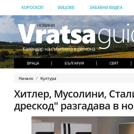
ХОРОСКОП
ВИЦОВЕ
ЗАБАВНИ ВИДЕА
ВРАЦА
БЪЛГАРИЯ
СВЯТ
Начало
Култура
Хитлер, Мусолини, Стал
дрескод" разгадава в н