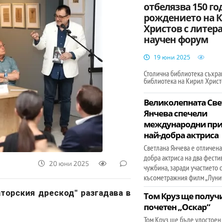
отбелязва 150 го
рождението на 
Христов с литера
научен форум
19 юни 2025
Столична библиотека съхра
библиотека на Кирил Христ
Великолепната Све
Янчева спечели
международни при
най-добра актриса
Светлана Янчева е отличена
добра актриса на два фести
20 юни 2025
чужбина, заради участието с
късометражния филм „Лунич
аторския дрескод" разгадава в
Том Круз ще получ
почетен „Оскар“
Том Круз ще бъде удостоен