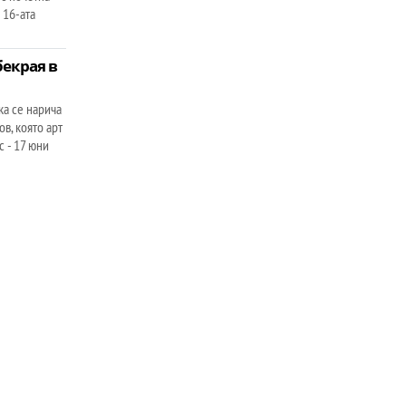
 16-ата
бекрая в
ка се нарича
в, която арт
 - 17 юни