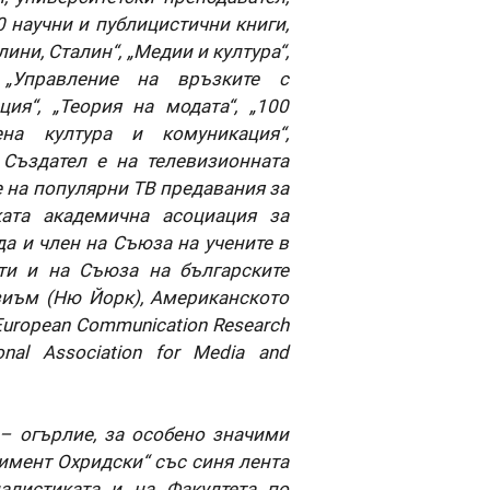
0 научни и публицистични книги,
ини, Сталин“, „Медии и култура“,
 „Управление на връзките с
ия“, „Теория на модата“, „100
на култура и комуникация“,
 Създател е на телевизионната
е на популярни ТВ предавания за
ката академична асоциация за
а и член на Съюза на учените в
ти и на Съюза на българските
иъм (Ню Йорк), Американското
European Communication Research
onal Association for Media and
 – огърлие, за особено значими
лимент Охридски“ със синя лента
алистиката и на Факултета по