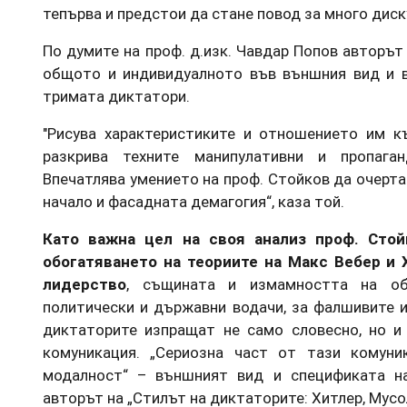
тепърва и предстои да стане повод за много диск
По думите на проф. д.изк. Чавдар Попов авторъ
общото и индивидуалното във външния вид и в
тримата диктатори.
"Рисува характеристиките и отношението им к
разкрива техните манипулативни и пропага
Впечатлява умението на проф. Стойков да очерт
начало и фасадната демагогия“, каза той.
Като важна цел на своя анализ проф. Сто
обогатяването на теориите на Макс Вебер и 
лидерство
, същината и измамността на об
политически и държавни водачи, за фалшивите и
диктаторите изпращат не само словесно, но и 
комуникация. „Сериозна част от тази комуник
модалност“ – външният вид и спецификата на
авторът на „Стилът на диктаторите: Хитлер, Мусо