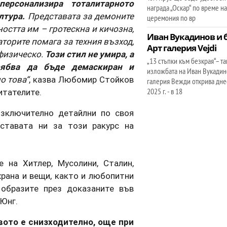
ерсонализира тоталитарното
награда „Оскар“ по време на
лтура.
Представата за демоните
церемония по вр
остта им – гротескна и кичозна,
Иван Вукадинов и 
торите помага за техния възход,
Арт галерия Vejdi
 физическо.
Този стил не умира, а
„13 стъпки към безкрая“– та
рябва да бъде демаскиран и
изложбата на Иван Вукадино
о това“
, казва Любомир Стойков
галерия Вежди открива днес
2025 г. - в 18
читателите.
зключително детайлни по своя
дставата ни за този ракурс на
 на Хитлер, Мусолини, Сталин,
храна и вещи, както и любопитни
 образите през доказаните във
 Юнг.
вото е снизходително, още при