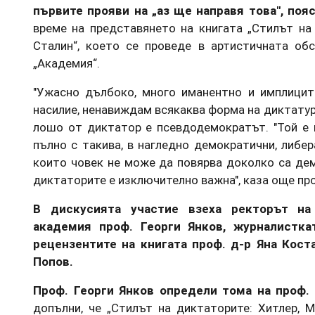
първите прояви на „аз ще направя това", по
време на представянето на книгата „Стилът на 
Сталин“, което се проведе в артистичната обс
„Академия“.
"Ужасно дълбоко, много иманентно и имплици
насилие, ненавиждам всякаква форма на диктатура
лошо от диктатор е псевдодемократът. "Той е 
пълно с такива, в нагледно демократични, либе
които човек не може да повярва доколко са дем
диктаторите е изключително важна", каза още пр
В дискусията участие взеха ректорът на
академия проф. Георги Янков, журналистка
рецензентите на книгата проф. д-р Яна Кост
Попов.
Проф. Георги Янков определи тома на проф. 
допълни, че „Стилът на диктаторите: Хитлер, М