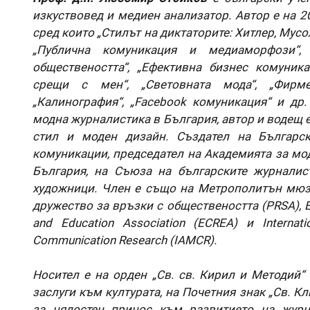
изкуствовед и медиен анализатор. Автор е на 2
сред които „Стилът на диктаторите: Хитлер, Мусол
„Публична комуникация и медиаморфози“,
обществеността“, „Ефективна бизнес комуникац
срещи с мен“, „Световната мода“, „Фирме
„Калинография“, „Facebook комуникация“ и др.
модна журналистика в България, автор и водещ 
стил и моден дизайн. Създател на Българс
комуникации, председател на Академията за мод
България, на Съюза на българските журналис
художници. Член е също на Метрополитън мюз
дружество за връзки с обществеността (PRSA), 
and Education Association (ECREA) и Internati
Communication Research (IAMCR).
Носител е на орден „Св. св. Кирил и Методий“
заслуги към културата, на Почетния знак „Св. К
за цялостен принос към развитието на журн