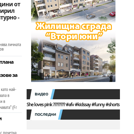
дини от
Кирил
турно -
нява личната
ов
тлана
зове за
 като най-
видео
вала в
и в
She loves pink ???????? #afv #kidssay #funny #shorts
авата“ (Fr
последни
и
 с почетна