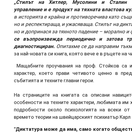
„Стилът на Хитлер, Мусолини и Сталин п
управление и е продукт на тяхната властова ку
в историята е крайна и противоречива като същн
но и респектираща, и ужасяваща. Стилът на дикта
но и допринася за тяхното падение – морално и
се възпроизвежда периодично и затова т
диагностициран.
Опитахме се да направим тъкм
за най-новата си книга, която вече е в ръцете на 
Мащабните проучвания на проф. Стойков са и
характер, което прави четивото ценно в пре
събитията и техните главни герои.
На страниците на книгата са описани навиците
особености на техните характери, любимата им 
подробности около психологията на всеки от
времето теории на швейцарският психиатър Карл
"Диктатура може да има, само когато общест