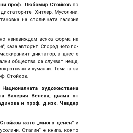
ясни проф. Любомир Стойков
по
диктаторите: Хитлер, Мусолини,
тановка на столичната галерия
тно ненавиждам всяка форма на
", каза авторът. Според него по-
маскираният диктатор, а днес е
рални общества се случват неща,
ократични и хуманни. Темата за
оф. Стойков.
 Националната художествена
та Валерия Велева, двама от
адинова и проф. д.изк. Чавдар
Стойков като „много ценен"
и
усолини, Сталин“ е книга, която