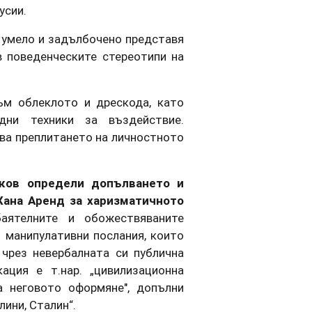
усии.
т умело и задълбочено представя
 поведенческите стереотипи на
ъм облеклото и дрескода, като
ндни техники за въздействие.
ава преплитането на личностното
йков определи допълването и
Хана Аренд за харизматичното
аятелните и обожествяваните
 манипулативни послания, които
чрез невербалната си публична
ация е т.нар. „цивилизационна
 неговото оформяне", допълни
лини, Сталин“.