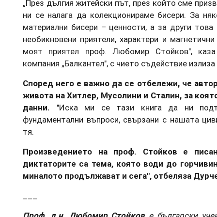
„През дългия житейски път, през който сме призв
ни се налага да колекционираме бисери. За няк
материални бисери – ценности, а за други това
необикновени приятели, характери и магнетични
моят приятел проф. Любомир Стойков", каза
компания „Балкантел", с чието съдействие излиза 
Според него е важно да се отбележи, че авто
живота на Хитлер, Мусолини и Сталин, за коят
данни.
"Иска ми се тази книга да ни подт
фундаментални въпроси, свързани с нашата цив
тя.
Произведението на проф. Стойков е писан
диктаторите са тема, която води до горчивин
миналото продължават и сега", отбеляза Дурч
___
Проф. д.н. Любомир Стойков
е български учен