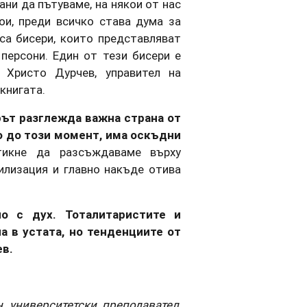
ани да пътуваме, на някои от нас
ои, преди всичко става дума за
 са бисери, които представляват
 персони. Един от тези бисери е
 Христо Дурчев, управител на
книгата.
рът разглежда важна страна от
о до този момент, има оскъдни
икне да разсъждаваме върху
илизация и главно накъде отива
о с дух. Тоталитаристите и
а в устата, но тенденциите от
ев.
, университетски преподавател,