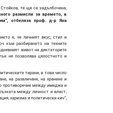
 Стойков, те ще са задълбочена,
ного размисли за времето, в
им“, отбеляза проф. д-р Яна
ето е, че личният вкус, стил и
юч към разбирането на техните
идневният живот на диктаторите
пък не позволява цялостното и
итическите тирани, в това число
не, на развличане, на хранене и
то противоречие между имиджа и
ръзката между личност и власт,
ция, харизма и политически кич“,