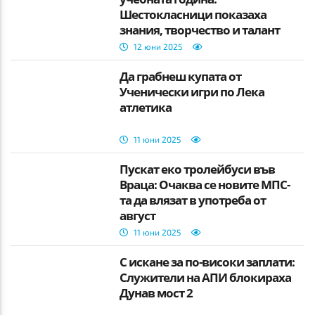
Шестокласници показаха
знания, творчество и талант
12 юни 2025
Да грабнеш купата от
Ученически игри по Лека
атлетика
11 юни 2025
Пускат еко тролейбуси във
Враца: Очаква се новите МПС-
та да влязат в употреба от
август
11 юни 2025
С искане за по-високи заплати:
Служители на АПИ блокираха
Дунав мост 2