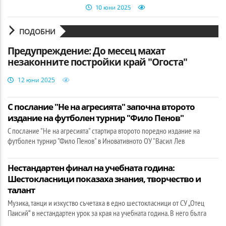
10 юни 2025
ПОДОБНИ
Предупреждение: До месец махат
незаконните постройки край "Огоста"
12 юни 2025
С послание "Не на агресията" започна второто
издание на футболен турнир "Фило Пенов"
С послание "Не на агресията" стартира второто поредно издание на
футболен турнир "Фило Пенов" в Иновативното ОУ "Васил Лев
Нестандартен финал на учебната година:
Шестокласници показаха знания, творчество и
талант
Музика, танци и изкуство съчетаха в едно шестокласници от СУ „Отец
Паисий“ в нестандартен урок за края на учебната година. В него бълга