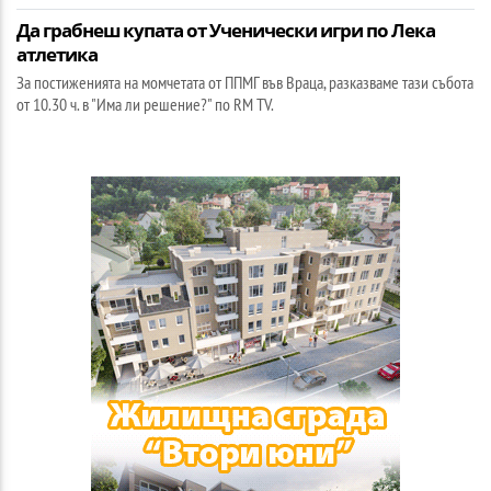
Да грабнеш купата от Ученически игри по Лека
атлетика
За постиженията на момчетата от ППМГ във Враца, разказваме тази събота
от 10.30 ч. в "Има ли решение?" по RM TV.