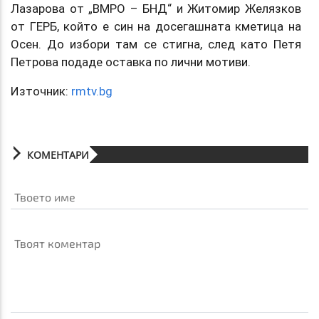
Лазарова от „ВМРО – БНД“ и Житомир Желязков
от ГЕРБ, който е син на досегашната кметица на
Осен. До избори там се стигна, след като Петя
Петрова подаде оставка по лични мотиви.
Източник:
rmtv.bg
КОМЕНТАРИ
Твоето име
Твоят коментар