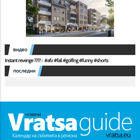
видео
Instant revenge ????️‍♂️ #afv #fail #golfing #funny #shorts
последни