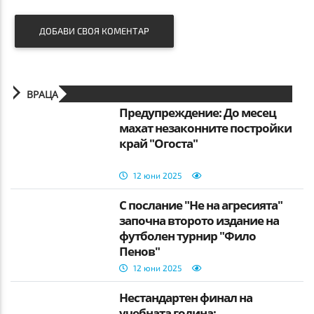
ДОБАВИ СВОЯ КОМЕНТАР
ВРАЦА
Предупреждение: До месец
махат незаконните постройки
край "Огоста"
12 юни 2025
С послание "Не на агресията"
започна второто издание на
футболен турнир "Фило
Пенов"
12 юни 2025
Нестандартен финал на
учебната година: