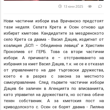
13 юни 2025
Нови частични избори във Врачанско предстоят
тази неделя. Селата Крета и Осен отново ще
избират кметове. Кандидатите за мездренското
село Крета са двама - Васил Дацев, издигнат от
коалиция „БСП – Обединена левица“ и Християн
Прокопиев от ГЕРБ. Това са втори частични
избори. А причината е – отстраняването на
избрания за кмет Васил Дацев, т.к. не се е отказал
от управлението на две търговски дружества,
което е в разрез с закона за местното
самоуправление. След първите частични избори
Дацев бе заличен в Агенцията по вписванията,
като управител на дружествата, но остана обаче
техен собственик. А за кметския пост на
криводолското с. Осен се борят двама - Лиляна