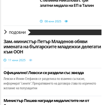
Стилияна Николова с три
златни медала на ЕП в Талин
08 юни 2025
ПОДОБНИ
Зам.-министър Петър Младенов обяви
имената на българските младежки делегати
към ООН
11 юни 2025
Официално! Левски се раздели със звезда
Левски и Илиян Стефанов се разделиха по взаимно съгласие,
информират "сините". Прекратяването на договора става по изричното
желание на полузащитни
Министър Пешев награди медалистите ни от