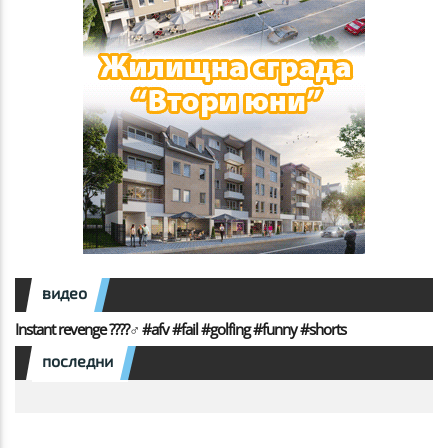
видео
Instant revenge ????️‍♂️ #afv #fail #golfing #funny #shorts
последни