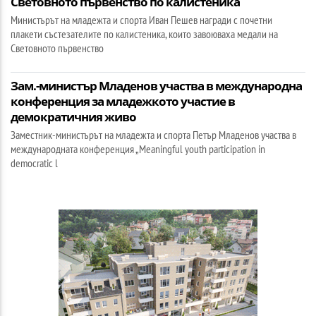
Световното първенство по калистеника
Министърът на младежта и спорта Иван Пешев награди с почетни
плакети състезателите по калистеника, които завоюваха медали на
Световното първенство
Зам.-министър Младенов участва в международна
конференция за младежкото участие в
демократичния живо
Заместник-министърът на младежта и спорта Петър Младенов участва в
международната конференция „Meaningful youth participation in
democratic l