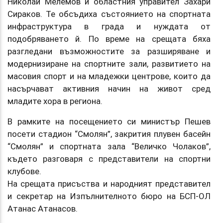
Николай Мелемов и областния управител Захари
Сираков. Те обсъдиха състоянието на спортната
инфраструктура в града и нуждата от
подобряването й. По време на срещата бяха
разгледани възможностите за разширяване и
модернизиране на спортните зали, развитието на
масовия спорт и на младежки центрове, които да
насърчават активния начин на живот сред
младите хора в региона.
В рамките на посещението си министър Пешев
посети стадион “Смолян”, закрития плувен басейн
“Смолян” и спортната зала “Величко Чолаков”,
където разговаря с представители на спортни
клубове.
На срещата присъства и народният представител
и секретар на Изпълнителното бюро на БСП-ОЛ
Атанас Атанасов.