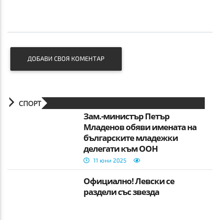
ДОБАВИ СВОЯ КОМЕНТАР
СПОРТ
Зам.-министър Петър
Младенов обяви имената на
българските младежки
делегати към ООН
11 юни 2025
Официално! Левски се
раздели със звезда