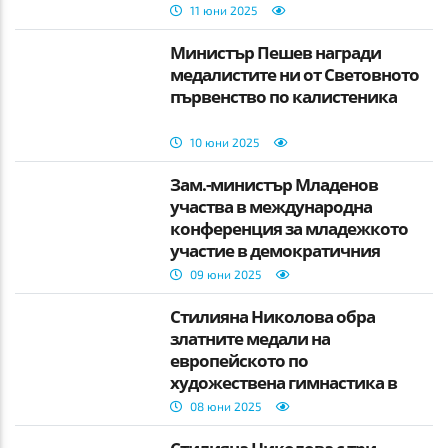
11 юни 2025
Министър Пешев награди
медалистите ни от Световното
първенство по калистеника
10 юни 2025
Зам.-министър Младенов
участва в международна
конференция за младежкото
участие в демократичния
живо
09 юни 2025
Стилияна Николова обра
златните медали на
европейското по
художествена гимнастика в
Талин
08 юни 2025