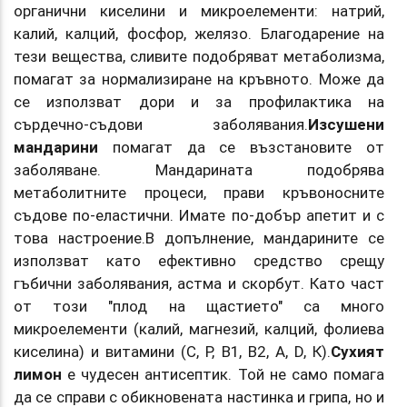
органични киселини и микроелементи: натрий,
калий, калций, фосфор, желязо. Благодарение на
тези вещества, сливите подобряват метаболизма,
помагат за нормализиране на кръвното. Може да
се използват дори и за профилактика на
сърдечно-съдови заболявания.
Изсушени
мандарини
помагат да се възстановите от
заболяване. Мандарината подобрява
метаболитните процеси, прави кръвоносните
съдове по-еластични. Имате по-добър апетит и с
това настроение.В допълнение, мандарините се
използват като ефективно средство срещу
гъбични заболявания, астма и скорбут. Като част
от този "плод на щастието" са много
микроелементи (калий, магнезий, калций, фолиева
киселина) и витамини (С, Р, В1, В2, A, D, К).
Сухият
лимон
е чудесен антисептик. Той не само помага
да се справи с обикновената настинка и грипа, но и