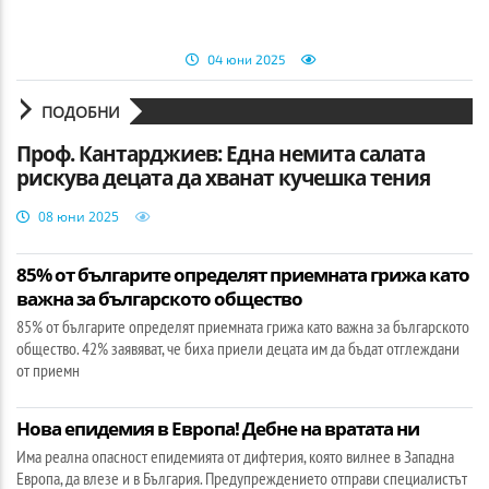
04 юни 2025
ПОДОБНИ
Проф. Кантарджиев: Една немита салата
рискува децата да хванат кучешка тения
08 юни 2025
85% от българите определят приемната грижа като
важна за българското общество
85% от българите определят приемната грижа като важна за българското
общество. 42% заявяват, че биха приели децата им да бъдат отглеждани
от приемн
Нова епидемия в Европа! Дебне на вратата ни
Има реална опасност епидемията от дифтерия, която вилнее в Западна
Европа, да влезе и в България. Предупреждението отправи специалистът