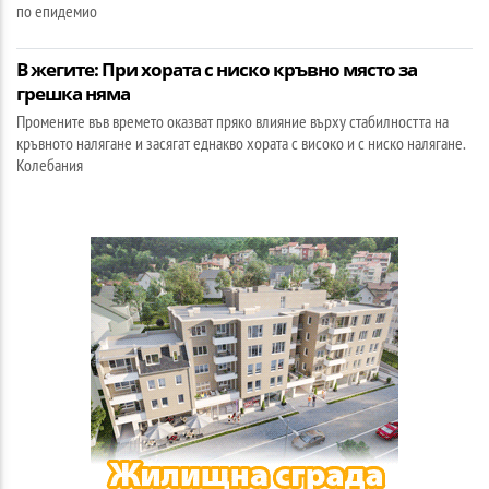
по епидемио
В жегите: При хората с ниско кръвно място за
грешка няма
Промените във времето оказват пряко влияние върху стабилността на
кръвното налягане и засягат еднакво хората с високо и с ниско налягане.
Колебания