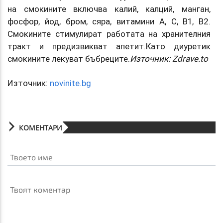
на смокините включва калий, калций, манган,
фосфор, йод, бром, сяра, витамини А, С, В1, В2.
Смокините стимулират работата на хранителния
тракт и предизвикват апетит.Като диуретик
смокините лекуват бъбреците.
Източник: Zdrave.to
Източник:
novinite.bg
КОМЕНТАРИ
Твоето име
Твоят коментар