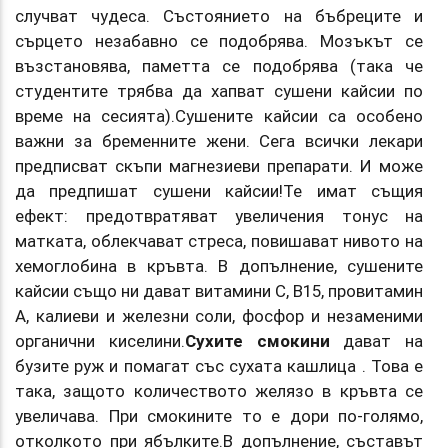
случват чудеса. Състоянието на бъбреците и
сърцето незабавно се подобрява. Мозъкът се
възстановява, паметта се подобрява (така че
студентите трябва да хапват сушени кайсии по
време на сесията).Сушените кайсии са особено
важни за бременните жени. Сега всички лекари
предписват скъпи магнезиеви препарати. И може
да предпишат сушени кайсии!Те имат същия
ефект: предотвратяват увеличения тонус на
матката, облекчават стреса, повишават нивото на
хемоглобина в кръвта. В допълнение, сушените
кайсии също ни дават витамини C, B15, провитамин
А, калиеви и железни соли, фосфор и незаменими
органични киселини.
Сухите смокини
дават на
бузите руж и помагат със сухата кашлица . Това е
така, защото количеството желязо в кръвта се
увеличава. При смокините то е дори по-голямо,
отколкото при ябълките.В допълнение, съставът