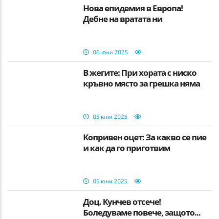
Нова епидемия в Европа!
Дебне на вратата ни
06 юни 2025
В жегите: При хората с ниско
кръвно място за грешка няма
05 юни 2025
Копривен оцет: За какво се пие
и как да го приготвим
05 юни 2025
Доц. Кунчев отсече!
Боледуваме повече, защото...