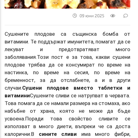
09 юни 2025
Сушените плодове са същинска бомба от
витамини. Те поддържат имунитета, помагат да се
лекуват и предотвратяват много
заболявания.Този пост е за това, какви сушени
плодове трябва да се консумират по време на
настинка, по време на сесия, по време на
бременност, за да отслабнете, а и в други
случаи.
Сушени плодове вместо таблетки и
витамини
Сушените сливи се натрупват в червата.
Това помага да се намали размера на стомаха, ако
набъбне от храна, която не може да бъде
усвоена.Поради това свойство сливите се
използват в много диети, въпреки че са доста
калорични.В
сините сливи
има много фибри,