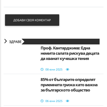
ДОБАВИ СВОЯ КОМЕНТАР
ЗДРАВЕ
Проф. Кантарджиев: Една
немита салата рискува децата
да хванат кучешка тения
08 юни 2025
85% от българите определят
приемната грижа като важна
за българското общество
06 юни 2025