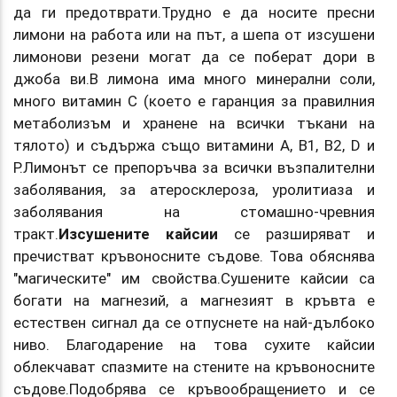
да ги предотврати.Трудно е да носите пресни
лимони на работа или на път, а шепа от изсушени
лимонови резени могат да се поберат дори в
джоба ви.В лимона има много минерални соли,
много витамин С (което е гаранция за правилния
метаболизъм и хранене на всички тъкани на
тялото) и съдържа също витамини А, В1, В2, D и
Р.Лимонът се препоръчва за всички възпалителни
заболявания, за атеросклероза, уролитиаза и
заболявания на стомашно-чревния
тракт.
Изсушените кайсии
се разширяват и
пречистват кръвоносните съдове. Това обяснява
"магическите" им свойства.Сушените кайсии са
богати на магнезий, а магнезият в кръвта е
естествен сигнал да се отпуснете на най-дълбоко
ниво. Благодарение на това сухите кайсии
облекчават спазмите на стените на кръвоносните
съдове.Подобрява се кръвообращението и се