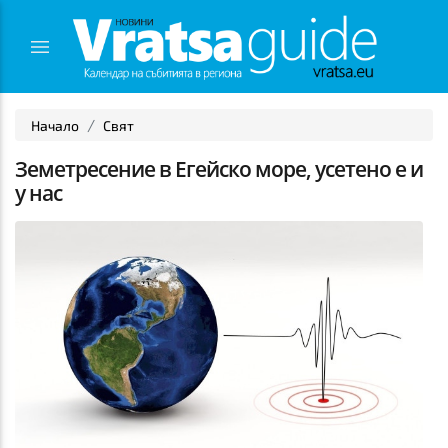
Начало
Свят
Земетресение в Егейско море, усетено е и
у нас