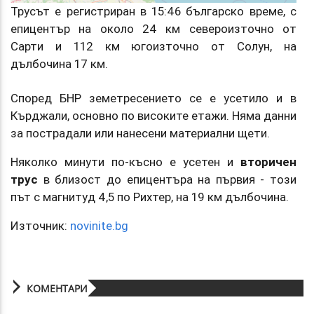
Трусът е регистриран в 15:46 българско време, с
епицентър на около 24 км североизточно от
Сарти и 112 км югоизточно от Солун, на
дълбочина 17 км.
Според БНР земетресението се е усетило и в
Кърджали, основно по високите етажи. Няма данни
за пострадали или нанесени материални щети.
Няколко минути по-късно е усетен и
вторичен
трус
в близост до епицентъра на първия - този
път с магнитуд 4,5 по Рихтер, на 19 км дълбочина.
Източник:
novinite.bg
КОМЕНТАРИ