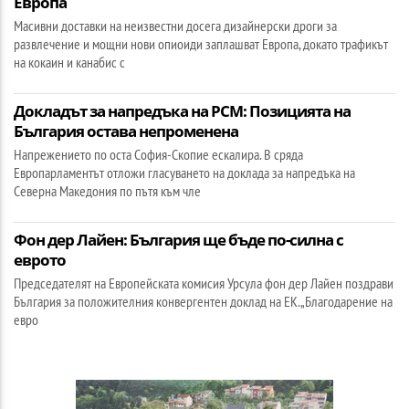
Европа
Масивни доставки на неизвестни досега дизайнерски дроги за
развлечение и мощни нови опиоиди заплашват Европа, докато трафикът
на кокаин и канабис с
Докладът за напредъка на РСМ: Позицията на
България остава непроменена
Напрежението по оста София-Скопие ескалира. В сряда
Европарламентът отложи гласуването на доклада за напредъка на
Северна Македония по пътя към чле
Фон дер Лайен: България ще бъде по-силна с
еврото
Председателят на Европейската комисия Урсула фон дер Лайен поздрави
България за положителния конвергентен доклад на ЕК.„Благодарение на
евро