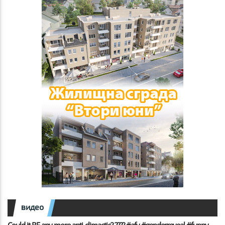
видео
Could it BE any more anti-climactic? ???? #afv #genderreveal #funny