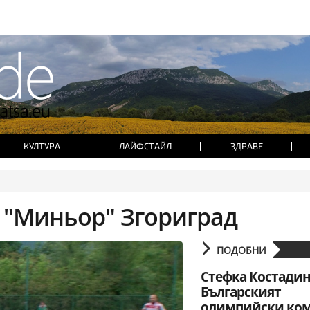
КУЛТУРА
ЛАЙФСТАЙЛ
ЗДРАВЕ
л "Миньор" Згориград
ПОДОБНИ
Стефка Костадин
Българският
олимпийски ком