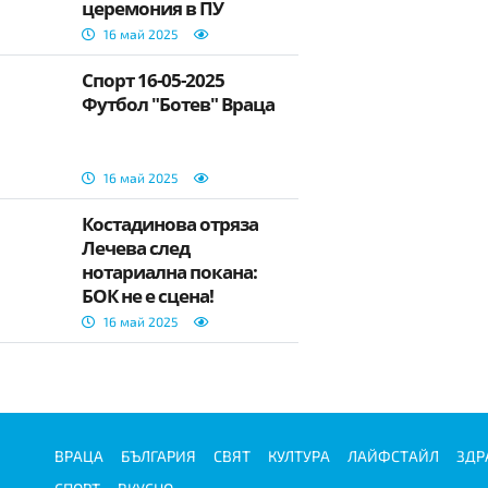
церемония в ПУ
"Паисий Хилендарски"
16 май 2025
Спорт 16-05-2025
Футбол "Ботев" Враца
16 май 2025
Костадинова отряза
Лечева след
нотариална покана:
БОК не е сцена!
Правото не се предава
16 май 2025
в папка
ВРАЦА
БЪЛГАРИЯ
СВЯТ
КУЛТУРА
ЛАЙФСТАЙЛ
ЗДР