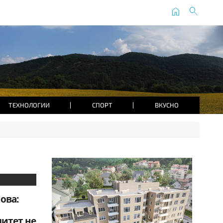
home
search
ТЕХНОЛОГИИ
СПОРТ
ВКУСНО
ова:
итет не