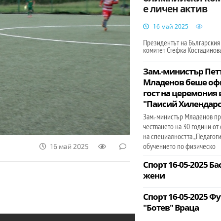
е личен актив
16 май 2025
Президентът на Български
комитет Стефка Костадинов
Зам.-министър Пет
Младенов беше оф
гост на церемония 
"Паисий Хилендар
Зам.-министър Младенов пр
честването на 30 години от
на специалността „Педагоги
обучението по физическо
16 май 2025
Спорт 16-05-2025 Б
жени
Спорт 16-05-2025 Ф
"Ботев" Враца