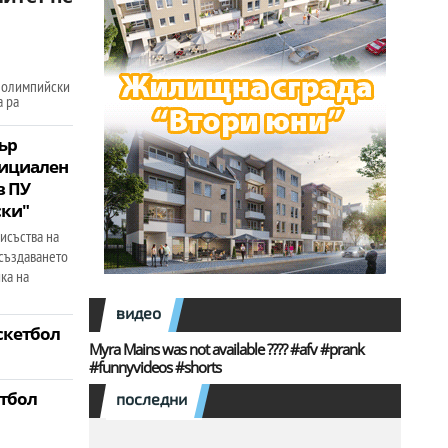
я олимпийски
а ра
ър
ициален
в ПУ
ски"
исъства на
 създаването
ка на
видео
аскетбол
Myra Mains was not available ???? #afv #prank
#funnyvideos #shorts
утбол
последни