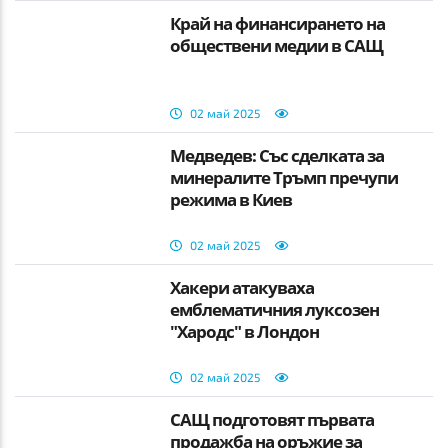
Край на финансирането на
обществени медии в САЩ
02 май 2025
Медведев: Със сделката за
минералите Тръмп пречупи
режима в Киев
02 май 2025
Хакери атакуваха
емблематичния луксозен
"Хародс" в Лондон
02 май 2025
САЩ подготовят първата
продажба на оръжие за