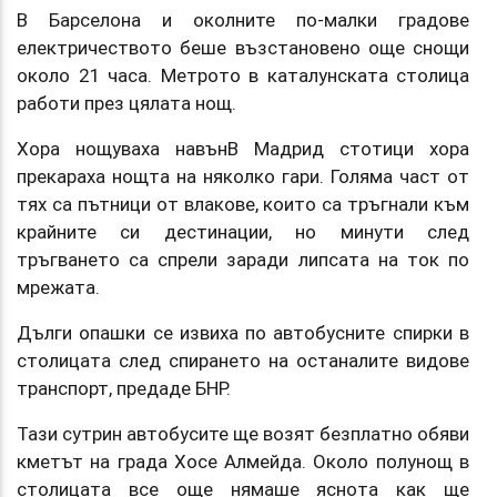
В Барселона и околните по-малки градове
електричеството беше възстановено още снощи
около 21 часа. Метрото в каталунската столица
работи през цялата нощ.
Хора нощуваха навънВ Мадрид стотици хора
прекараха нощта на няколко гари. Голяма част от
тях са пътници от влакове, които са тръгнали към
крайните си дестинации, но минути след
тръгването са спрели заради липсата на ток по
мрежата.
Дълги опашки се извиха по автобусните спирки в
столицата след спирането на останалите видове
транспорт, предаде БНР.
Тази сутрин автобусите ще возят безплатно обяви
кметът на града Хосе Алмейда. Около полунощ в
столицата все още нямаше яснота как ще