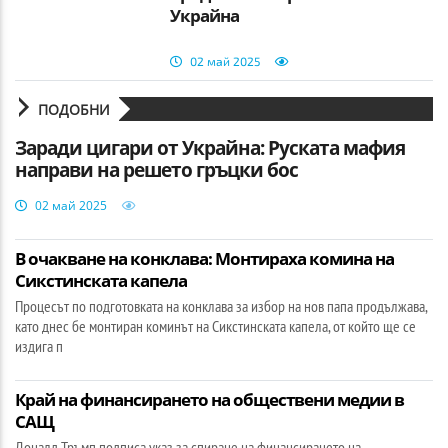
Украйна
02 май 2025
ПОДОБНИ
Заради цигари от Украйна: Руската мафия
направи на решето гръцки бос
02 май 2025
В очакване на конклава: Монтираха комина на
Сикстинската капела
Процесът по подготовката на конклава за избор на нов папа продължава,
като днес бе монтиран коминът на Сикстинската капела, от който ще се
издига п
Край на финансирането на обществени медии в
САЩ
Доналд Тръмп подписа указ за спиране на финансирането на