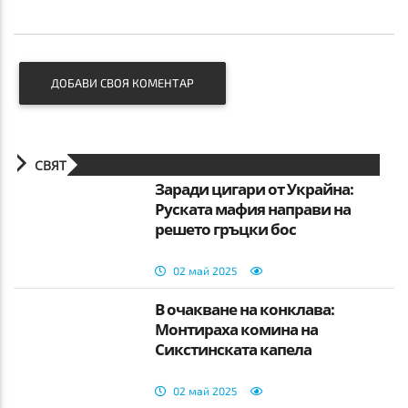
ДОБАВИ СВОЯ КОМЕНТАР
СВЯТ
Заради цигари от Украйна:
Руската мафия направи на
решето гръцки бос
02 май 2025
В очакване на конклава:
Монтираха комина на
Сикстинската капела
02 май 2025