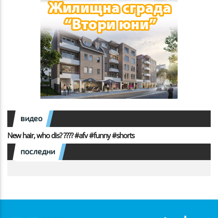
видео
New hair, who dis? ???? #afv #funny #shorts
последни