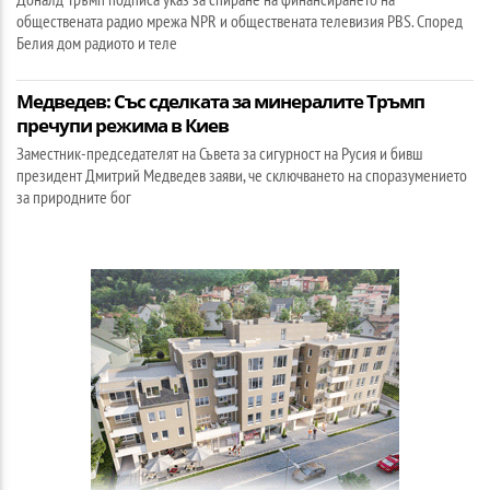
обществената радио мрежа NPR и обществената телевизия PBS. Според
Белия дом радиото и теле
Медведев: Със сделката за минералите Тръмп
пречупи режима в Киев
Заместник-председателят на Съвета за сигурност на Русия и бивш
президент Дмитрий Медведев заяви, че сключването на споразумението
за природните бог