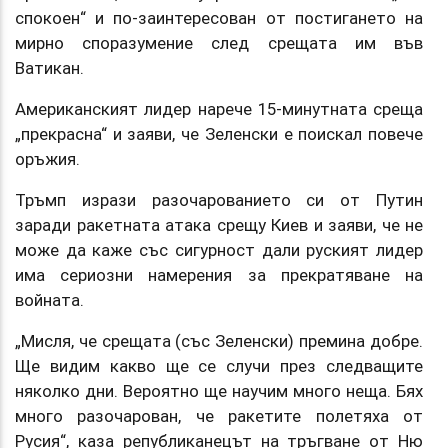
спокоен“ и по-заинтересован от постигането на
мирно споразумение след срещата им във
Ватикан.
Американският лидер нарече 15-минутната среща
„прекрасна“ и заяви, че Зеленски е поискал повече
оръжия.
Тръмп изрази разочарованието си от Путин
заради ракетната атака срещу Киев и заяви, че не
може да каже със сигурност дали руският лидер
има сериозни намерения за прекратяване на
войната.
„Мисля, че срещата (със Зеленски) премина добре.
Ще видим какво ще се случи през следващите
няколко дни. Вероятно ще научим много неща. Бях
много разочарован, че ракетите полетяха от
Русия“, каза републиканецът на тръгване от Ню