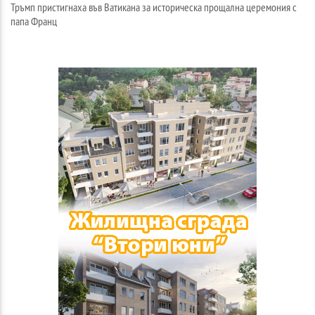
Тръмп пристигнаха във Ватикана за историческа прощална церемония с
папа Франц