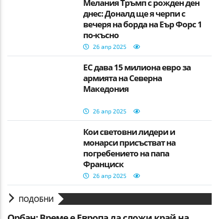
Мелания Тръмп с рожден ден
днес: Доналд ще я черпи с
вечеря на борда на Еър Форс 1
по-късно
26 апр 2025
ЕС дава 15 милиона евро за
армията на Северна
Македония
26 апр 2025
Кои световни лидери и
монарси присъстват на
погребението на папа
Франциск
26 апр 2025
ПОДОБНИ
Орбан: Време е Европа да сложи край на