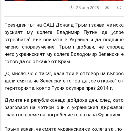
28 апр 2025
Президентът на САЩ Доналд Тръмп заяви, че иска
руският му колега Владимир Путин да „спре
стрелбата“ във войната в Украйна и да подпише
мирно споразумение. Тръмп добави, че според
него украинският му колега Володомир Зеленски е
готов да се откаже от Крим.
„О, мисля, че е така“, каза той в отговор на въпрос
дали смята, че Зеленски е готов да „се откаже“ от
територията, която Русия окупира през 2014 г.
Думите на републиканеца дойдоха ден, след като
разговаря на четири очи с украинския държавен
глава по време на погребението на папа Франциск.
Тръмп заяви, че смята украинския си колега за „по-