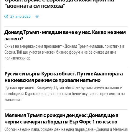
"военната си психоза"
27 апр 2025
Доналд Тръмп - младши вече е у нас. Какво не знем
за него?
Синът на американския президент - Доналд Тръмп-младши, пристигна в
София. Той ще участва в частен бизнес форум и не се очаква да има
политически ср
Русия си върна Курска област. Путин: Авантюрата
на киевския режим се провали напълно
Руският президент Владимир Путин обяви, че руската армия напълно е
освободила Курска област, част от която беше окупирана през лятото на
миналата г
Мелания Тръмп с рожден ден днес: Доналд ще я
черпи с вечеря на борда на Еър Форс 1 по-късно
Сбогом на един папа, рожден ден на една първа дама - Доналд и Мелания