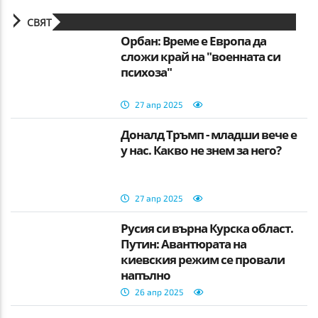
СВЯТ
Орбан: Време е Европа да
сложи край на "военната си
психоза"
27 апр 2025
Доналд Тръмп - младши вече е
у нас. Какво не знем за него?
27 апр 2025
Русия си върна Курска област.
Путин: Авантюрата на
киевския режим се провали
напълно
26 апр 2025