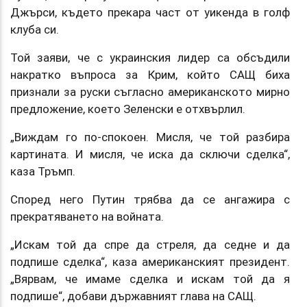
Джърси, където прекара част от уикенда в голф
клуба си.
Той заяви, че с украинския лидер са обсъдили
накратко въпроса за Крим, който САЩ биха
признали за руски съгласно американското мирно
предложение, което Зеленски е отхвърлил.
„Виждам го по-спокоен. Мисля, че той разбира
картината. И мисля, че иска да сключи сделка“,
каза Тръмп.
Според него Путин трябва да се ангажира с
прекратяването на войната.
„Искам той да спре да стреля, да седне и да
подпише сделка“, каза американският президент.
„Вярвам, че имаме сделка и искам той да я
подпише“, добави държавният глава на САЩ.