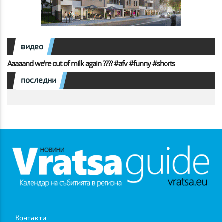
видео
Aaaaand we're out of milk again ???? #afv #funny #shorts
последни
Контакти