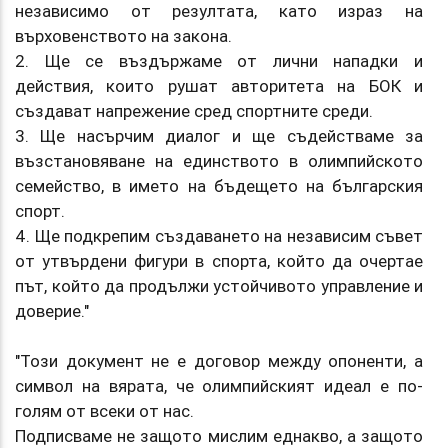
независимо от резултата, като израз на
върховенството на закона.
2. Ще се въздържаме от лични нападки и
действия, които рушат авторитета на БОК и
създават напрежение сред спортните среди.
3. Ще насърчим диалог и ще съдействаме за
възстановяване на единството в олимпийското
семейство, в името на бъдещето на българския
спорт.
4. Ще подкрепим създаването на независим съвет
от утвърдени фигури в спорта, който да очертае
път, който да продължи устойчивото управление и
доверие."
"Този документ не е договор между опоненти, а
символ на вярата, че олимпийският идеал е по-
голям от всеки от нас.
Подписваме не защото мислим еднакво, а защото