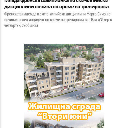
Млада френска шампионка по ски-алпийски
дисциплини почина по време на тренировка
Френската надежда в ските-алпийски дисциплини Марго Симон е
починала след инцидент по време на тренировка във Вал д'Изер в
четвъртък, съобщиха