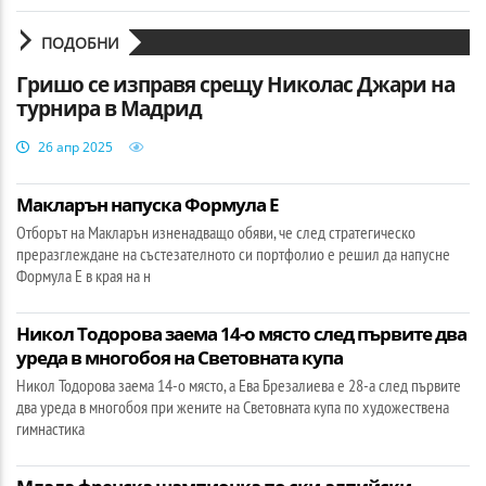
ПОДОБНИ
Гришо се изправя срещу Николас Джари на
турнира в Мадрид
26 апр 2025
Макларън напуска Формула Е
Отборът на Макларън изненадващо обяви, че след стратегическо
преразглеждане на състезателното си портфолио е решил да напусне
Формула Е в края на н
Никол Тодорова заема 14-о място след първите два
уреда в многобоя на Световната купа
Никол Тодорова заема 14-о място, а Ева Брезалиева е 28-а след първите
два уреда в многобоя при жените на Световната купа по художествена
гимнастика