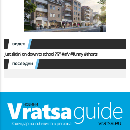
видео
Just slidin' on down to school ???? #afv #funny #shorts
последни