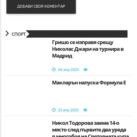
ДОБАВИ СВОЯ КОМЕНТАР
СПОРТ
Гришо се изправя срещу
Николас Джари на турнира в
Мадрид
26 апр 2025
Макларън напуска Формула Е
25 апр 2025
Никол Тодорова заема 14-о
място след първите два уреда
в многобоя на Световната купа