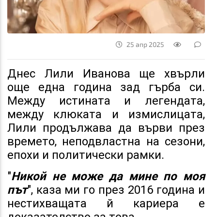
25 апр 2025
Днес Лили Иванова ще хвърли
още една година зад гърба си.
Между истината и легендата,
между клюката и измислицата,
Лили продължава да върви през
времето, неподвластна на сезони,
епохи и политически рамки.
"
Никой не може да мине по моя
път
", каза ми го през 2016 година и
нестихващата й кариера е
доказателство за това.