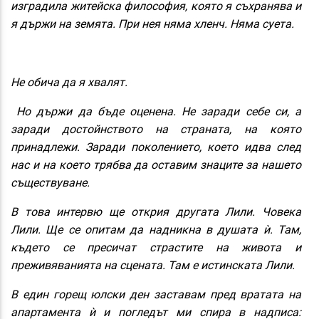
изградила житейска философия, която я съхранява и
я държи на земята. При нея няма хленч. Няма суета.
Не обича да я хвалят.
Но държи да бъде оценена. Не заради себе си, а
заради достойнството на страната, на която
принадлежи. Заради поколението, което идва след
нас и на което трябва да оставим знаците за нашето
съществуване.
В това интервю ще открия другата Лили. Човека
Лили. Ще се опитам да надникна в душата ѝ. Там,
където се пресичат страстите на живота и
преживяванията на сцената. Там е истинската Лили.
В един горещ юлски ден заставам пред вратата на
апартамента ѝ и погледът ми спира в надписа: