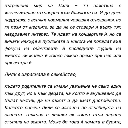
вътрешния мир на Лили – тя наистина е
изключително отговорна към близките си. И до днес
поддържа с всички нормални човешки отношения, но
ги пази от медиите, за да не се стовари и върху тях
нездравият интерес. Те идват на концертите ѝ, но са
винаги някъде в публиката и никога не попадат във
фокуса на обективите. В последните години на
живота си майка ѝ живее зимно време при нея или
при сестра ѝ.
Лили е израснала в семейство,
където родителите са имали уважение не само един
към друг, но и към децата, на които е внушавано да
бъдат честни, да не лъжат и да имат достойнство.
Колкото повече Лили се изкачва по стълбицата на
славата, толкова в личния си живот стои здраво
стъпила на земята. Може би това ѝ помага в бурите,