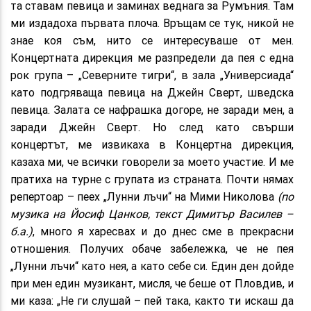
та ставам певица и заминах веднага за Румъния. Там
ми издадоха първата плоча. Връщам се тук, никой не
знае коя съм, нито се интересуваше от мен.
Концертната дирекция ме разпредели да пея с една
рок група – „Северните тигри“, в зала „Универсиада“
като подгряваща певица на Джейн Сверт, шведска
певица. Залата се нафрашка догоре, не заради мен, а
заради Джейн Сверт. Но след като свърши
концертът, ме извикаха в Концертна дирекция,
казаха ми, че всички говорели за моето участие. И ме
пратиха на турне с групата из страната. Почти нямах
репертоар – пеех „Лунни лъчи“ на Мими Николова
(по
музика на Йосиф Цанков, текст Димитър Василев –
б.а.)
, много я харесвах и до днес сме в прекрасни
отношения. Получих обаче забележка, че не пея
„Лунни лъчи“ като нея, а като себе си. Един ден дойде
при мен един музикант, мисля, че беше от Пловдив, и
ми каза: „Не ги слушай – пей така, както ти искаш да