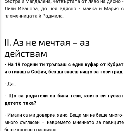
сестра ѝ Магдалена, четвъртата от ляво на дясно -
Лили Иванова, до нея вдясно - майка ѝ Мария с
племенницата ѝ Радмила.
II. Аз не мечтая – аз
действам
- На 19 години ти тръгваш с един куфар от Кубрат
и отиваш в София, без да знаеш нищо за този град
.
- Да...
- Що за родители са били тези, които си пускат
детето така?
- Имали са ми доверие, явно. Баща ми не беше много-
много съгласен – навремето мнението за певиците
беше коренно различно.