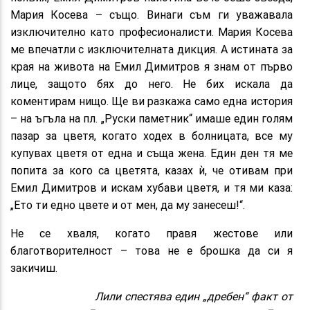
Мария Косева – също. Винаги съм ги уважавала
изключително като професионалисти. Мария Косева
ме впечатли с изключителната дикция. А истината за
края на живота на Емил Димитров я знам от първо
лице, защото бях до него. Не бих искала да
коментирам нищо. Ще ви разкажа само една история
– на ъгъла на пл. „Руски паметник“ имаше един голям
пазар за цветя, когато ходех в болницата, все му
купувах цветя от една и съща жена. Един ден тя ме
попита за кого са цветята, казах ѝ, че отивам при
Емил Димитров и искам хубави цветя, и тя ми каза:
„Ето ти едно цвете и от мен, да му занесеш!“.
Не се хваля, когато правя жестове или
благотворителност – това не е брошка да си я
закичиш.
Лили спестява един „дребен“ факт от