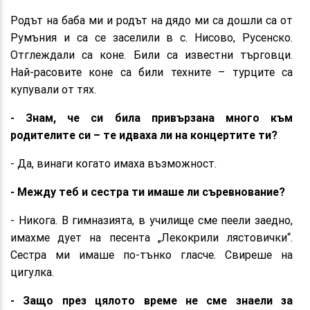
Родът на баба ми и родът на дядо ми са дошли са от
Румъния и са се заселили в с. Нисово, Русенско.
Отглеждали са коне. Били са известни търговци.
Най-расовите коне са били техните – турците са
купували от тях.
- Знам, че си била привързана много към
родителите си – те идваха ли на концертите ти?
- Да, винаги когато имаха възможност.
- Между теб и сестра ти имаше ли съревнование?
- Никога. В гимназията, в училище сме пеели заедно,
имахме дует на песента „Лекокрили лястовички“.
Сестра ми имаше по-тънко гласче. Свиреше на
цигулка.
- Защо през цялото време не сме знаели за