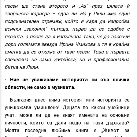
песен ще стане второто ѝ „Аз“ през цялата ѝ
творческа кариера – едва ли. Но у Лили има един
подсъзнателен стремеж, който я кара да изпробва
всички „законни“ пътища, първо да се сдобие с
песента, а после да я изпълнява така, че да засенчи
дори голямата звезда Ирина Чмихова и тя в крайна
сметка да се откаже от тази песен. Това е първата
спечелена не само житейска, но и професионална
битка на Лили.
- Ние не уважаваме историята си във всички
области, не само в музиката.
- България днес няма история, или историята се
унищожава умишлено! Децата по какви учебници
учат, може ли да не знаят имената на основни
личности, които са дали нещо на тази държава?
Моята последна любима книга е „Живот за