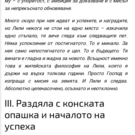
му – с упоритост, с амбиция за доказване и с мисъл
за непрекъснато обновяване.
Много скоро при нея идват и успехите, и наградите,
но Лили никога не стои на едно място – изкачила
едно стъпало, тя вече гледа към следващите пет.
Няма успокоение от постигнатото. То е минало. За
нея само непостигнатото е цел. То е бъдещето. Тя
винаги е гладна и жадна за новото. Всъщност именно
това е житейската философия на Лили, която я
държи на върха толкова години. Просто Господ я
изпраща с мисия на земята. И Лили я следва.
Абсолютно целенасочено, осъзнато и неотклонно.
III. Раздяла с конската
опашка и началото на
успеха