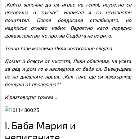
„Който започне да си играе на гений, неусетно се
превръща в такъв!“. Написал ѝ го неизвестен
почитател. После боядисала стълбището, но
надписът отново избил. Вероятно като поредно
доказателство, че против Съдбата не се рита.
Точно тази максима Лили неотклонно следва.
Домът ѝ блести от чистота, Лили обяснява, че усета
за ред и дом го е наследила от баба си. Възмущава
се на днешните нрави: „Как така ще си изхвърлиш
боклука от прозореца?“.
И разговорът тръгва...
I. Баба Мария и
неписаните