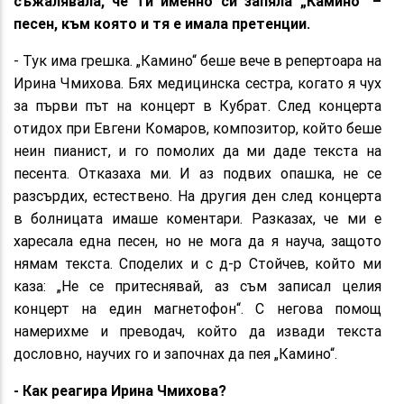
съжалявала, че ти именно си запяла „Камино“ –
песен, към която и тя е имала претенции.
- Тук има грешка. „Камино“ беше вeче в репертоара на
Ирина Чмихова. Бях медицинска сестра, когато я чух
за първи път на концерт в Кубрат. След концерта
отидох при Евгени Комаров, композитор, който беше
неин пианист, и го помолих да ми даде текста на
песента. Отказаха ми. И аз подвих опашка, не се
разсърдих, естествено. На другия ден след концерта
в болницата имаше коментари. Разказах, че ми е
харесала една песен, но не мога да я науча, защото
нямам текста. Споделих и с д-р Стойчев, който ми
каза: „Не се притеснявай, аз съм записал целия
концерт на един магнетофон“. С негова помощ
намерихме и преводач, който да извади текста
дословно, научих го и започнах да пея „Камино“.
- Как реагира Ирина Чмихова?