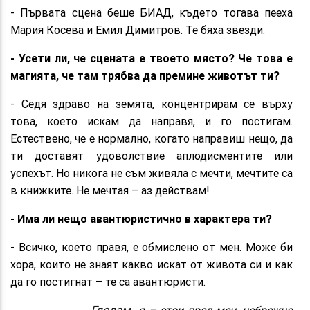
- Първата сцена беше БИАД, където тогава пееха
Мария Косева и Емил Димитров. Те бяха звезди.
- Усети ли, че сцената е твоето място? Че това е
магията, че там трябва да премине животът ти?
- Седя здраво на земята, концентрирам се върху
това, което искам да направя, и го постигам.
Естествено, че е нормално, когато направиш нещо, да
ти доставят удоволствие аплодисментите или
успехът. Но никога не съм живяла с мечти, мечтите са
в книжките. Не мечтая – аз действам!
- Има ли нещо авантюристично в характера ти?
- Всичко, което правя, е обмислено от мен. Може би
хора, които не знаят какво искат от живота си и как
да го постигнат – те са авантюристи.
Гледам
я – стои пред мен, небрежно