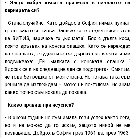
- Защо избра късата прическа в началото на
кариерата си?
- Стана случайно. Като дойдох в София, нямах пукнат
грош, както се казва. Записах се в студентския стол
на ВИТИЗ, наричаха го „мензата“. Бях с дълга коса,
която връзвах на конска опашка. Като се нареждах
на опашката, студентите ме дърпаха за косата и ми
подвикваха: „Ей, малката с конската опашка...!“
Ядосах се и на следващия ден се подстригах. Смятам,
че това бе грешка от моя страна. Но тогава така съм
решила да изглеждам – може би по-голяма. Не знам
какво точно съм искала да покажа.
- Какво правиш при неуспех?
- В онези години не съм имала този успех както сега,
но и не можех да го искам, защото никой не ме
познаваше. Дойдох в София през 1961-ва, през 1963-