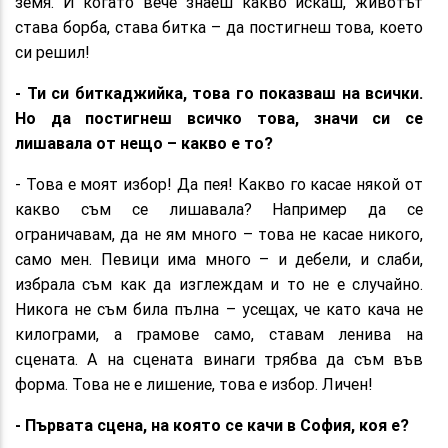
земя. И когато вече знаеш какво искаш, животът
става борба, става битка – да постигнеш това, което
си решил!
- Ти си биткаджийка, това го показваш на всички.
Но да постигнеш всичко това, значи си се
лишавала от нещо – какво е то?
- Това е моят избор! Да пея! Какво го касае някой от
какво съм се лишавала? Например да се
ограничавам, да не ям много – това не касае никого,
само мен. Певици има много – и дебели, и слаби,
избрала съм как да изглеждам и то не е случайно.
Никога не съм била пълна – усещах, че като кача не
килограми, а грамове само, ставам ленива на
сцената. А на сцената винаги трябва да съм във
форма. Това не е лишение, това е избор. Личен!
- Първата сцена, на която се качи в София, коя е?