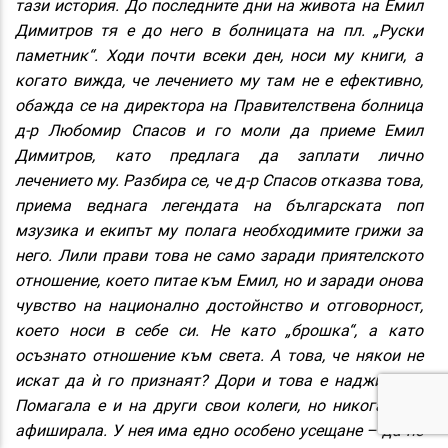
тази история. До последните дни на живота на Емил
Димитров тя е до него в болницата на пл. „Руски
паметник“. Ходи почти всеки ден, носи му книги, а
когато вижда, че лечението му там не е ефективно,
обажда се на директора на Правителствена болница
д-р Любомир Спасов и го моли да приеме Емил
Димитров, като предлага да заплати лично
лечението му. Разбира се, че д-р Спасов отказва това,
приема веднага легендата на българската поп
мзузика и екипът му полага необходимите грижи за
него. Лили прави това не само заради приятелското
отношение, което питае към Емил, но и заради онова
чувство на национално достойнство и отговорност,
което носи в себе си. Не като „брошка“, а като
осъзнато отношение към света. А това, че някои не
искат да ѝ го признаят? Дори и това е надживяла.
Помагала е и на други свои колеги, но никога не е
афиширала. У нея има едно особено усещане – да не