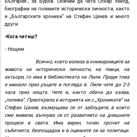
България“, за Буров. Обичам да чета Оскар Уайлд,
биографии на големите исторически личности, както
и „Българските хроники“ на Стефан Цанев и много
други.
-Кога четеш?
- Нощем.
Всичко, което излиза в книжарниците за
живота на исторически личности, на певци, на
актьори, го има в библиотеката на Лили. Преди това
е минало през ръцете и погледа ѝ. Лили чете до 2-3
часа през нощта. Чете и, както обича да казва,
„попива“. Преоткрила е историята ни с „Хрониките“ на
Стефан Цанев, възмущава се от заблудите, в които
сме живели, вълнува се от развитието на днешните
процеси в света. Има верен, точен прочит на
събитията, безпощадна е в оценките си за политици.