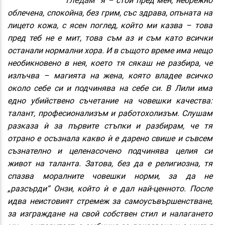
облечена, спокойна, без грим, със здрава, опъната
на
лицето кожа, с ясен поглед, който ми казва – това
пред теб не е мит, това съм аз и съм като всички
останали нормални хора. И в същото време има нещо
необикновено в нея, което тя сякаш не разбира, че
излъчва – магията на жена, която владее всичко
около себе си и подчинява на себе си. В Лили има
едно убийствено съчетание на човешки качества:
талант, професионализъм и работохолизъм. Слушам
разказа ѝ за първите стъпки и разбирам, че тя
отрано е осъзнала какво ѝ е дарено свише и съвсем
съзнателно и целенасочено подчинява целия си
живот на таланта. Затова, без да е религиозна, тя
спазва моралните човешки норми, за да не
„разсърди“ Онзи, който ѝ е дал най-ценното. После
идва неистовият стремеж за самоусъвършенстване,
за изграждане на свой собствен стил и налагането