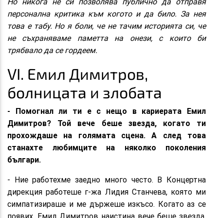
Но никога не си позволява публично да отправя
персонална критика към когото и да било. За нея
това е табу. Но я боли, че не тачим историята си, че
не съхраняваме паметта на онези, с които би
трябвало да се гордеем.
VI. Eмил Димитров,
болницата и злобата
- Помогнал ли ти е с нещо в кариерата Емил
Димитров? Той вече беше звезда, когато ти
прохождаше на голямата сцена. А след това
станахте любимците на няколко поколения
българи.
- Ние работехме заедно много често. В Концертна
дирекция работеше г-жа Лидия Станчева, която ми
симпатизираше и ме държеше изкъсо. Когато аз се
появих, Емил Димитров наистина вече беше звезда,