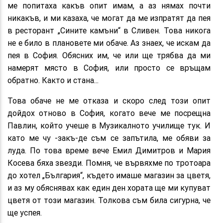
ме попитаха какъв опит имам, а аз нямах почти
никакъв, и ми казаха, че могат да ме изпратят да пея
в ресторант „Сините камъни“ в Сливен. Това никога
не е било в плановете ми обаче. Аз знаех, че искам да
пея в София. Обясних им, че или ще трябва да ми
намерят място в София, или просто се връщам
обратно. Както и стана...
Това обаче не ме отказа и скоро след този опит
дойдох отново в София, когато вече ме посрещна
Павлин, който учеше в Музикалното училище тук. И
като ме чу -закъ-де съм се запътила, ме обяви за
луда. По това време вече Емил Димитров и Мария
Косева бяха звезди. Помня, че вървяхме по тротоара
до хотел „България“, където имаше магазин за цветя,
и аз му обяснявах как един ден хората ще ми купуват
цветя от този магазин. Толкова съм била сигурна, че
ще успея.