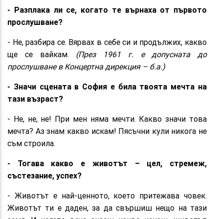
- Разплака ли се, когато те върнаха от първото
прослушване?
- Не, разбира се. Вярвах в себе си и продължих, какво
ще се вайкам.
(През 1961 г. е допусната до
прослушване в Концертна дирекция – б.а.)
- Значи сцената в София е била твоята мечта на
тази възраст?
- Не, не, не! При мен няма мечти. Какво значи това
мечта? Аз знам какво искам! Пясъчни кули никога не
съм строила.
- Тогава какво е животът – цел, стремеж,
състезание, успех?
- Животът е най-ценното, което притежава човек.
Животът ти е даден, за да свършиш нещо на тази