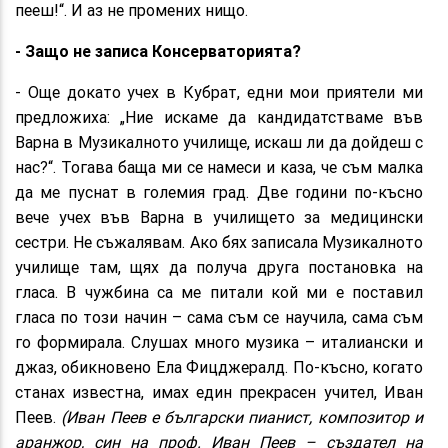
пееш!“. И аз не промених нищо.
- Защо не записа Консерваторията?
- Още докато учех в Кубрат, едни мои приятели ми
предложиха: „Ние искаме да кандидатстваме във
Варна в Музикалното училище, искаш ли да дойдеш с
нас?“. Тогава баща ми се намеси и каза, че съм малка
да ме пуснат в големия град. Две години по-късно
вече учех във Варна в училището за медицински
сестри. Не съжалявам. Ако бях записала Музикалното
училище там, щях да получа друга постановка на
гласа. В чужбина са ме питали кой ми е поставил
гласа по този начин – сама съм се научила, сама съм
го формирала. Слушах много музика – италиански и
джаз, обикновено Ела Фицджералд. По-късно, когато
станах известна, имах един прекрасен учител, Иван
Пеев.
(Иван Пеев е български пианист, композитор и
аранжор, син на проф. Иван Пеев – създател на