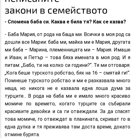
закони в семейството
- Спомена баба си. Каква е била тя? Как се казва?
- Баба Мария, от рода на баща ми. Всички в моя род са
дошли все Марии: баба ми, майка ми е Мария, другата
ми баба – Марина, племенницата ми – Мария. Имаше
и Иван, и Петър – това бяха имената в моя род. И я
питам: „Бабо, ти на колко си години?“. Тя ми отговаря:
„Кога беше турското робство, бях на 16 – смятай ги!“.
Помнеше турското робство и ми е разказвала много
неща, но никога не е казвала една лоша дума за
турците... В рода на баба ми е имало много красиво
момиче по времето, когато турците са събирали
красивите девойки и са ги отвеждали. За да спасят
това момиче, го отвеждат в планината, скриват го в
една дупка и тя преживява там доста време, докато
отмине бурята.