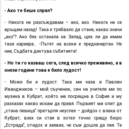
- Ако те беше спрял?
- Никога не разсъждавам – ако, ако. Никога не се
връщам назад! Така е трябвало да стане, какво значи
„ако“? Ако бях останала на Запад, щях ли да имам
тази кариера... -Пътят на всеки е предначертан. Не
ние, Съдбата диктува събитията!
- Но ти го казваш сега, след всичко преживяно, а в
онези години това е било лудост!
- Може би е лудост. Така ми каза и Павлин
Иванджиков – мой съученик, син на учителя ми по
музика в Кубрат, който ме посрещна в София и му
разказах какво искам да правя. Първият ми опит да
„стана певица“ претърпя неуспех – дойдох с влака от
Кубрат, взех си стая в хотел точно срещу бюро
„Естрада“, отидох и заявих, че съм дошла да пея. Те