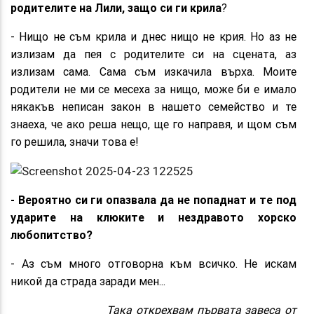
родителите на Лили, защо си ги крила
?
- Нищо не съм крила и днес нищо не крия. Но аз не
излизам да пея с родителите си на сцената, аз
излизам сама. Сама съм изкачила върха. Моите
родители не ми се месеха за нищо, може би е имало
някакъв неписан закон в нашето семейство и те
знаеха, че ако реша нещо, ще го направя, и щом съм
го решила, значи това е!
- Вероятно си ги опазвала да не попаднат и те под
ударите на клюките и нездравото хорско
любопитство?
- Аз съм много отговорна към всичко. Не искам
никой да страда заради мен...
Така открехвам първата завеса от