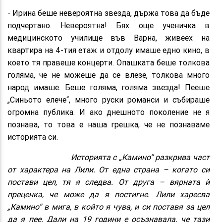
- Ирина беше невероятна звезда, държа това да бъде
подчертано. Невероятна! Бях още ученичка в
медицинското училище във Варна, живеех на
квартира на 4-тия етаж и отдолу имаше едно кино, в
което тя правеше концерти. Опашката беше толкова
голяма, че не можеше да се влезе, толкова много
народ имаше. Беше голяма, голяма звезда! Пееше
„Синьото елече“, много руски романси и събираше
огромна публика. И ако днешното поколение не я
познава, то това е наша грешка, че не познаваме
историята си.
Историята с „Камино“ разкрива част
от характера на Лили. От една страна – когато си
постави цел, тя я следва. От друга – вярната ѝ
преценка, че може да я постигне. Лили харесва
„Камино“ в мига, в който я чува, и си поставя за цел
да я пее. Дали на 19 години е осъзнавала, че тази