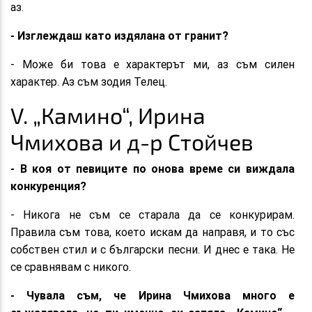
аз.
- Изглеждаш като издялана от гранит?
- Може би това е характерът ми, аз съм силен
характер. Аз съм зодия Телец.
V. „Камино“, Ирина
Чмихова и д-р Стойчев
- В коя от певиците по онова време си виждала
конкуренция?
- Никога не съм се старала да се конкурирам.
Правила съм това, което искам да направя, и то със
собствен стил и с български песни. И днес е така. Не
се сравнявам с никого.
- Чувала съм, че Ирина Чмихова много е