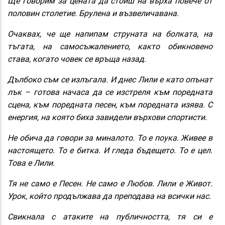
Ще говорим за цената да стоиш на върха повече от
половин столетие. Брулена и възвеличавана.
Очаквах, че ще напипам струната на болката, на
тъгата, на самосъжалението, както обикновено
става, когато човек се връща назад.
Дълбоко съм се излъгала. И днес Лили е като опънат
лък – готова начаса да се изстреля към поредната
сцена, към поредната песен, към поредната изява. С
енергия, на която биха завидели върхови спортисти.
Не обича да говори за миналото. То е поука. Живее в
настоящето. То е битка. И гледа бъдещето. То е цел.
Това е Лили.
Тя не само е Песен. Не само е Любов. Лили е Живот.
Урок, който продължава да преподава на всички нас.
Свикнала с атаките на публичността, тя си е