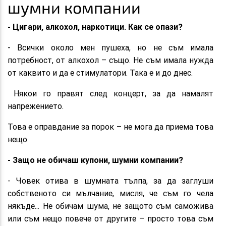
шумни компании
- Цигари, алкохол, наркотици. Как се опази?
- Всички около мен пушеха, но не съм имала
потребност, oт aлкохол – също. Не съм имала нужда
от каквито и да е стимулатори. Taка е и до днес.
Някои го правят след концерт, за да намалят
напрежението.
Това е оправдание за порок – не мога да приема това
нещо.
- Защо не обичаш купони, шумни компании?
- Човек отива в шумната тълпа, за да заглуши
собственото си мълчание, мисля, че съм го чела
някъде... Не обичам шума, не защото съм саможива
или съм нещо повече от другите – просто това съм