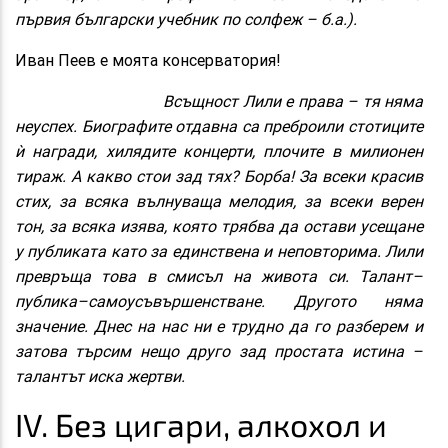
първия български учебник по солфеж – б.а.).
Иван Пеев е моята консерватория!
Всъщност Лили е права – тя няма
неуспех. Биографите отдавна са преброили стотиците
ѝ награди, хилядите концерти, плочите в милионен
тираж. А какво стои зад тях? Борба! За всеки красив
стих, за всяка вълнуваща мелодия, за всеки верен
тон, за всяка изява, която трябва да остави усещане
у публиката като за единствена и неповторима. Лили
превръща това в смисъл на живота си. Талант–
публика–самоусъвършенстване. Другото няма
значение. Днес на нас ни е трудно да го разберем и
затова търсим нещо друго зад простата истина –
талантът иска жертви.
IV. Без цигари, алкохол и