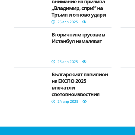
внимание на призива
,,Владимир, спри!’’ на
Тръмп и отново удари
Украйна
25 апр 2025
Вторичните трусове в
Истанбул намаляват
25 апр 2025
Българският павилион
на ЕКСПО 2025
впечатли
световноизвестния
архитект Кенго Кума,
24 апр 2025
проектирал
Олимпийския стадион
в Токио