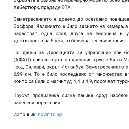
окръзите в района на Мраморно море по-рано дн
Хабертюрк, предаде БТА.
Земетресението е довело до осезаемо повишава
Босфора. Явлението е било заснето на камера, а
нарастват една след друга на височина и у
достигането на брега, отбелязва телевизионният 
По данни на Дирекцията за управление при б
(АФАД) епицентърът на днешния трус е бил в Мр
град Силиври, окръг Истанбул. Земетресението е 
6,99 км. То е било последвано от множество вт
които са били с магнитуд 4,4 и 4,9, посочват турс
Трусът предизвика силна паника сред населен
нанесени поражения.
Източник:
novinite.bg