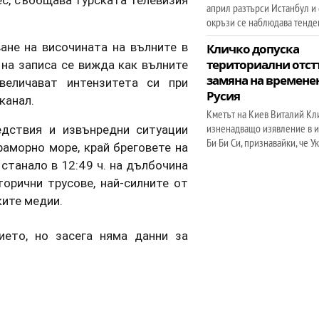
ес, съобщава турската телевизия
април разтърси Истанбул и
окръзи се наблюдава тенде
не на височината на вълните в
Кличко допуска
териториални отст
 на записа се вижда как вълните
замяна на времене
величават интензитета си при
Русия
канал.
Кметът на Киев Виталий Кл
изненадващо изявление в и
едствия и извънредни ситуации
Би Би Си, признавайки, че У
аморно море, край бреговете на
станало в 12:49 ч. на дълбочина
орични трусове, най-силните от
ките медии.
ието, но засега няма данни за