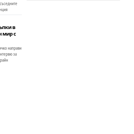
 съседните
нция
ъпки в
н мир с
ичко направи
нтервю за
крайн