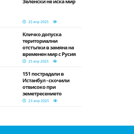
Зеленски не иска мир
25 апр 2025
Кличко допуска
териториални
отстъпки в замяна на
временен мир с Русия
25 апр 2025
151 пострадали в
Истанбул - скочили
отвисоко при
земетресението
23 апр 2025