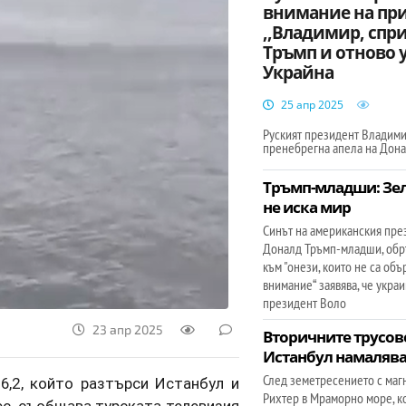
внимание на пр
,,Владимир, спри!
Тръмп и отново 
Украйна
25 апр 2025
Руският президент Владими
пренебрегна апела на Дон
Тръмп-младши: Зе
не иска мир
Синът на американския пре
Доналд Тръмп-младши, обр
към "онези, които не са об
внимание“ заявява, че укра
президент Воло
23 апр 2025
Вторичните трусов
Истанбул намалява
След земетресението с магн
6,2, който разтърси Истанбул и
Рихтер в Мраморно море, к