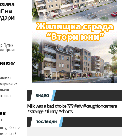
изива
’’ на
удари
р Путин
алд Тръмп
ленски
зидент
ъщайки се
ърнали
видео
инският
Milk was a bad choice ???? #afv #caughtoncamera
#strange #funny #shorts
е в
т
последни
итуд 6,2 по
оето на 23