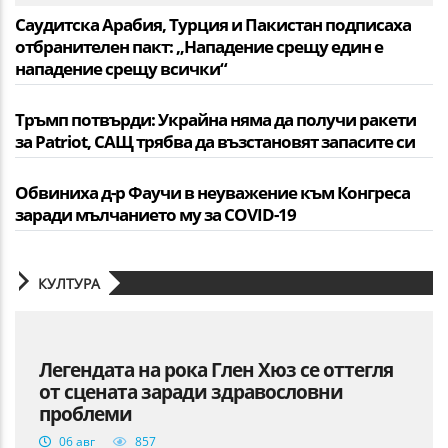
Саудитска Арабия, Турция и Пакистан подписаха
отбранителен пакт: „Нападение срещу един е
нападение срещу всички“
Тръмп потвърди: Украйна няма да получи ракети
за Patriot, САЩ трябва да възстановят запасите си
Обвиниха д-р Фаучи в неуважение към Конгреса
заради мълчанието му за COVID-19
КУЛТУРА
Легендата на рока Глен Хюз се оттегля
от сцената заради здравословни
проблеми
06 авг
857