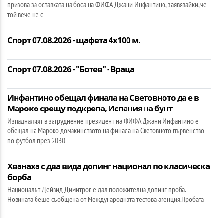
призова за оставката на боса на ФИФА Джани Инфантино, заявявайки, че
той вече не с
Спорт 07.08.2026 - щафета 4х100 м.
Спорт 07.08.2026 - "Ботев" - Враца
Инфантино обещал финала на Световното да е в
Мароко срещу подкрепа, Испания на бунт
Изпадналият в затруднение президент на ФИФА Джани Инфантино е
обещал на Мароко домакинството на финала на Световното първенство
по футбол през 2030
Хванаха с два вида допинг национал по класическа
борба
Националът Дейвид Димитров е дал положителна допинг проба.
Новината беше съобщена от Международната тестова агенция.Пробата