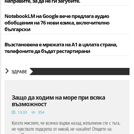
направите, за да не ги загубите.
NotebookLM на Google вече предлага аудио
обобщения на 76 нови езика, включително
български
Възстановена е мрежата на А1 в цялата страна,
телефоните да бъдат рестартирани
ЗДРАВЕ
Защо да ходим на море при всяка
възможност
13:33
354
Когато мислите, че всичко върви назад, изпълнени сте с тъга,
не чувствате подкрепа от никой, не чакайте! Отидете на