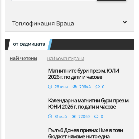
Топлофикация Враца
от седмицата
най-четени
най-коментирани
Магнитните бури през м. ЮЛИ
2026 г. по дати и часове
28 юни
79644
0
Календар на магнитни бури през м.
ЮНИ 2026 г. по дати и часове
31 май
72069
0
Гълъб Донев призна: Ние в този
бюджет нямаме нито една