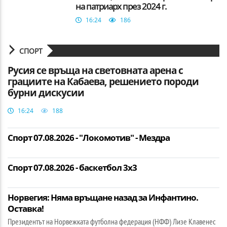
на патриарх през 2024 г.
16:24
186
СПОРТ
Русия се връща на световната арена с
грациите на Кабаева, решението породи
бурни дискусии
16:24
188
Спорт 07.08.2026 - "Локомотив" - Мездра
Спорт 07.08.2026 - баскетбол 3х3
Норвегия: Няма връщане назад за Инфантино.
Оставка!
Президентът на Норвежката футболна федерация (НФФ) Лизе Клавенес