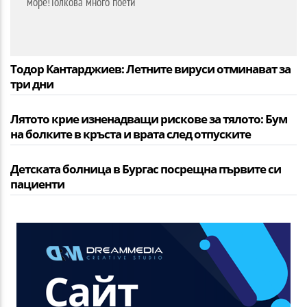
море!Толкова много поети
Тодор Кантарджиев: Летните вируси отминават за
три дни
Лятото крие изненадващи рискове за тялото: Бум
на болките в кръста и врата след отпуските
Детската болница в Бургас посрещна първите си
пациенти