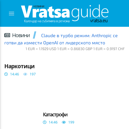
Новини
Claude в турбо режим: Anthropic се
готви да измести OpenAI от лидерското място
1 EUR = 1.1929 USD 1 EUR = 0.86830 GBP 1 EUR = 0.9197 CHF
ВРАЦА
Наркотици
14:46
197
Катастрофи
14:46
199