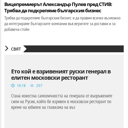
Вицепремиерът Александър Пулев пред СТИВ:
Трябва да подкрепяме българския бизнес
Трябва да подкрепяме българския бизнес и да правим всичко възможно
да интегрираме българските компании във веригите за доставки и за
добавена стойн
СВЯТ
Ето кой е взривеният руски генерал в
елитен московски ресторант
16:18
257
Стана известна самоличността на генерала от въоръжените
сили на Русия, който бе взривен в московски ресторант по
време на юбилея на главкома на въз