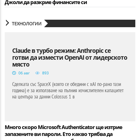
Джоли да разкрие финансите си
ТЕХНОЛОГИИ
Claude в турбо режим: Anthropic се
готви да измести OpenAI от лидерското
място
06 авг
893
Сделката със SpaceX (която се обедини с xAI по-рано тази
година) е за използване на пълния изчислителен капацитет
на центъра за данни Colossus 1 в
Много скоро Microsoft Authenticator ще изтрие
запазените ви пароли. Ето какво трябва да