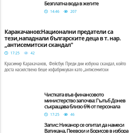
Безплатна вода в жегите
14:46
207
БЪЛГАРИЯ
Каракачанов:Национални предатели са
тези,нападнали българските деца в т. нар.
„антисемитски скандал"
17:25
42
Красимир Каракачанов, Фейсбук Преди дни избухна скандал, който
доста насилствено беше изфабрикуван като „антисемитски
Чистката във финансовото
министерство започва: Гълъб Донев
съкращава близо 6% от персонала
17:25
46
Запис: Никанор се опитал да намеси
Ватикана, Пеевски и Борисов в избора