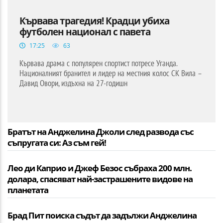
Кървава трагедия! Крадци убиха
футболен национал с павета
17:25
63
Кървава драма с популярен спортист потресе Уганда.
Националният бранител и лидер на местния колос СК Вила –
Давид Овори, издъхна на 27-годишн
Братът на Анджелина Джоли след развода със
съпругата си: Аз съм гей!
Лео ди Каприо и Джеф Безос събраха 200 млн.
долара, спасяват най-застрашените видове на
планетата
Брад Пит поиска съдът да задължи Анджелина