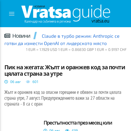
Новини
Claude в турбо режим: Anthropic се
готви да измести OpenAI от лидерското място
1 EUR = 1.1929 USD 1 EUR = 0.86830 GBP 1 EUR = 0.9197 CHF
ВРАЦА
Пик на жегата: Жълт и оранжев код за почти
цялата страна за утре
06 авг
601
Жълт и оранжев код за опасни горещини е обявен за почти цялата
страна утре, 7 август. Предупреждението важи за 27 области на
страната - 8 са с оран
Престъпността през месец юли
06 авг
439