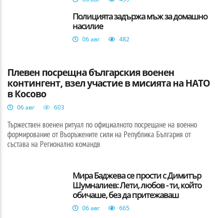
Полицията задържа мъж за домашно
насилие
06 авг
482
БЪЛГАРИЯ
Плевен посрещна българския военен
контингент, взел участие в мисията на НАТО
в Косово
06 авг
603
Тържествен военен ритуал по официалното посрещане на военно
формирование от Въоръжените сили на Република България от
състава на Регионално командв
Мира Баджева се прости с Димитър
Шумналиев: Лети, любов - ти, който
обичаше, без да притежаваш
06 авг
665