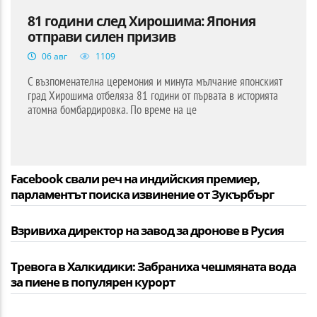
81 години след Хирошима: Япония
отправи силен призив
06 авг
1109
С възпоменателна церемония и минута мълчание японският
град Хирошима отбеляза 81 години от първата в историята
атомна бомбардировка. По време на це
Facebook свали реч на индийския премиер,
парламентът поиска извинение от Зукърбърг
Взривиха директор на завод за дронове в Русия
Тревога в Халкидики: Забраниха чешмяната вода
за пиене в популярен курорт