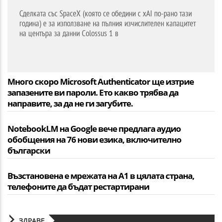
Сделката със SpaceX (която се обедини с xAI по-рано тази
година) е за използване на пълния изчислителен капацитет
на центъра за данни Colossus 1 в
Много скоро Microsoft Authenticator ще изтрие
запазените ви пароли. Ето какво трябва да
направите, за да не ги загубите.
NotebookLM на Google вече предлага аудио
обобщения на 76 нови езика, включително
български
Възстановена е мрежата на А1 в цялата страна,
телефоните да бъдат рестартирани
ЗДРАВЕ