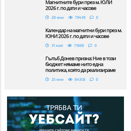
Магнитните бури през м. ЮЛИ
2026 г. по дати и часове
28 юни
79439
0
Календар на магнитни бури през м.
ЮНИ 2026 г. по дати и часове
31 май
71869
0
Гълъб Донев призна: Ние в този
бюджет нямаме нито една
политика, която да реализираме
25 юни
64358
0