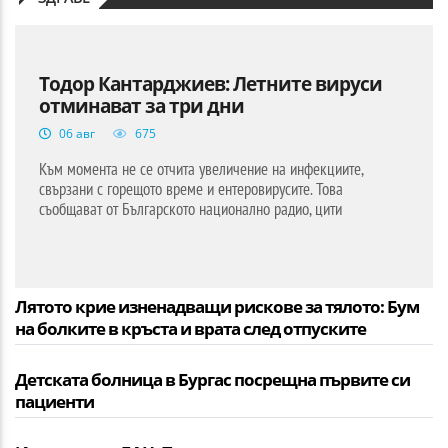
Тодор Кантарджиев: Летните вируси
отминават за три дни
06 авг
675
Към момента не се отчита увеличение на инфекциите,
свързани с горещото време и ентеровирусите. Това
съобщават от Българското национално радио, цити
Лятото крие изненадващи рискове за тялото: Бум
на болките в кръста и врата след отпуските
Детската болница в Бургас посрещна първите си
пациенти