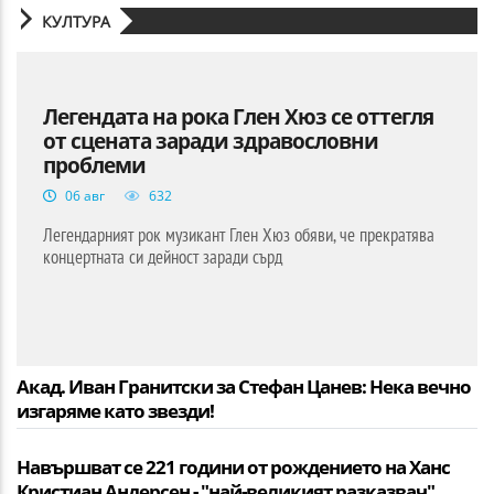
КУЛТУРА
Легендата на рока Глен Хюз се оттегля
от сцената заради здравословни
проблеми
06 авг
632
Легендарният рок музикант Глен Хюз обяви, че прекратява
концертната си дейност заради сърд
Акад. Иван Гранитски за Стефан Цанев: Нека вечно
изгаряме като звезди!
Навършват се 221 години от рождението на Ханс
Кристиан Андерсен - "най-великият разказвач"