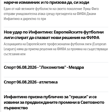
нарече измамник и го призова да, си ходи
Един от най-великите футболисти на своето поколение Луиш Фиго
отправи унищожителна атака срещу президента на ФИФА Джани
Инфантино и директно го при
Нов удар по Инфантино: Европейските футболни
лиги спират да спазват нови решения на ФИФА
Асоциацията на Европейските професионални футболни лиги (European
Leagues) няма да приема решения на ФИФА за промяна на съществуващи
състезания или
Спорт 06.08.2026 - "Локомотив" - Мездра
Спорт 06.08.2026 - атлетика
Инфантино призна публично за "грешки" и се
извини за предвижданите промени в Световното
първенство