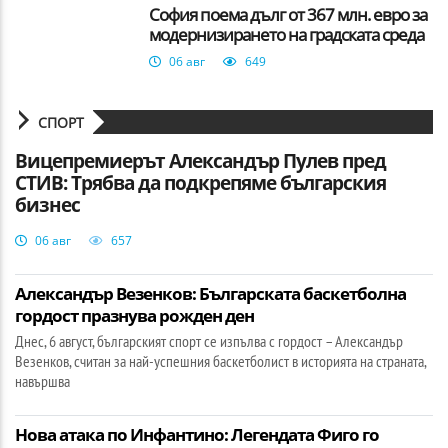
София поема дълг от 367 млн. евро за
модернизирането на градската среда
06 авг
649
СПОРТ
Вицепремиерът Александър Пулев пред
СТИВ: Трябва да подкрепяме българския
бизнес
06 авг
657
Александър Везенков: Българската баскетболна
гордост празнува рожден ден
Днес, 6 август, българският спорт се изпълва с гордост – Александър
Везенков, считан за най-успешния баскетболист в историята на страната,
навършва
Нова атака по Инфантино: Легендата Фиго го