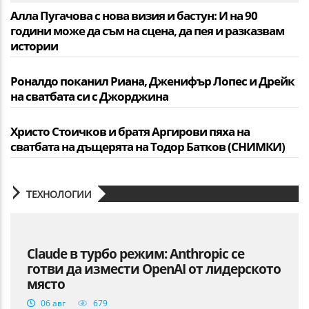
Алла Пугачова с нова визия и бастун: И на 90
години може да съм на сцена, да пея и разказвам
истории
Роналдо поканил Риана, Дженифър Лопес и Дрейк
на сватбата си с Джорджина
Христо Стоичков и братя Аргирови пяха на
сватбата на дъщерята на Тодор Батков (СНИМКИ)
ТЕХНОЛОГИИ
Claude в турбо режим: Anthropic се
готви да измести OpenAI от лидерското
място
06 авг
679