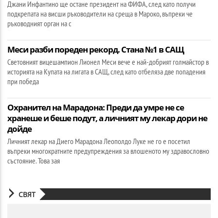
Джани Инфантино ще остане президент на ФИФА, след като получи
подкрепата на висши ръководители на среща в Мароко, въпреки че
ръководният орган на с
Меси разби пореден рекорд. Стана №1 в САЩ
Световният вицешампион Лионел Меси вече е най-добрият голмайстор в
историята на Купата на лигата в САЩ, след като отбеляза две попадения
при победа
Охранител на Марадона: Преди да умре не се
хранеше и беше подут, а личният му лекар дори не
дойде
Личният лекар на Диего Марадона Леополдо Луке не го е посетил
въпреки многократните предупреждения за влошеното му здравословно
състояние. Това зая
СВЯТ