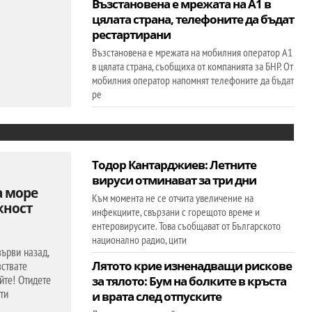
Възстановена е мрежата на А1 в
цялата страна, телефоните да бъдат
рестартирани
Възстановена е мрежата на мобилния оператор А1
в цялата страна, съобщиха от компанията за БНР. От
мобилния оператор напомнят телефоните да бъдат
ре
Тодор Кантарджиев: Летните
вируси отминават за три дни
а море
Към момента не се отчита увеличение на
жност
инфекциите, свързани с горещото време и
ентеровирусите. Това съобщават от Българското
национално радио, цити
върви назад,
Лятото крие изненадващи рискове
вствате
йте! Отидете
за тялото: Бум на болките в кръста
ти
и врата след отпуските