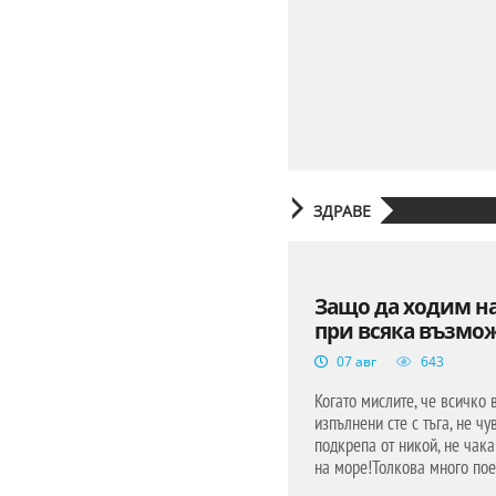
ЗДРАВЕ
Защо да ходим н
при всяка възмо
07 авг
643
Когато мислите, че всичко 
изпълнени сте с тъга, не чу
подкрепа от никой, не чака
на море!Толкова много пое