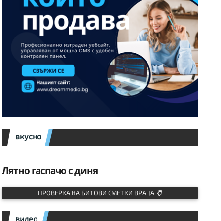
вкусно
Лятно гаспачо с диня
ПРОВЕРКА НА БИТОВИ СМЕТКИ ВРАЦА
видео