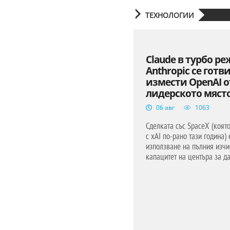
ТЕХНОЛОГИИ
Claude в турбо р
Anthropic се готв
измести OpenAI о
лидерското мяст
06 авг
1063
Сделката със SpaceX (коят
с xAI по-рано тази година) 
използване на пълния изчи
капацитет на центъра за д
1 в