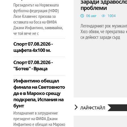
заради здравосл
Президентът на Норвежката
проблеми
футболна федерация (НФФ)
Лизе Клавенес призова за
06 авг
1004
оставката на боса на ФИФА
Легендарният рок музикант
Джани Инфантино, заявявайки,
Хюз обяви, че прекратява 
че той вече не с
си дейност заради сърд
Спорт 07.08.2026 -
щафета 4х100 м.
Спорт 07.08.2026 -
"Ботев" - Враца
Инфантино обещал
финала на Световното
да е в Мароко срещу
подкрепа, Испания на
бунт
ЛАЙФСТАЙЛ
Изпадналият в затруднение
президент на ФИФА Джани
Инфантино е обещал на Мароко