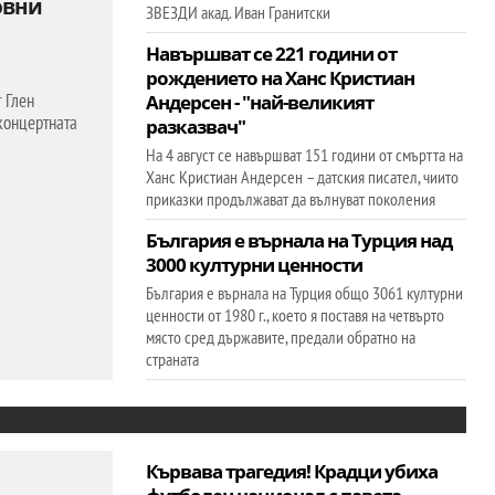
овни
ЗВЕЗДИ акад. Иван Гранитски
Навършват се 221 години от
рождението на Ханс Кристиан
 Глен
Андерсен - "най-великият
концертната
разказвач"
На 4 август се навършват 151 години от смъртта на
Ханс Кристиан Андерсен – датския писател, чиито
приказки продължават да вълнуват поколения
България е върнала на Турция над
3000 културни ценности
България е върнала на Турция общо 3061 културни
ценности от 1980 г., което я поставя на четвърто
място сред държавите, предали обратно на
страната
Кървава трагедия! Крадци убиха