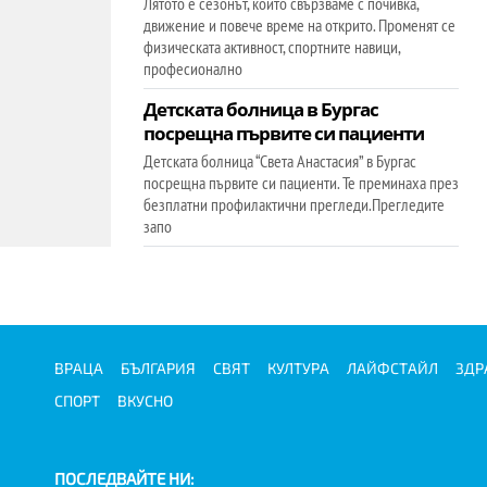
Лятото е сезонът, който свързваме с почивка,
движение и повече време на открито. Променят се
физическата активност, спортните навици,
професионално
Детската болница в Бургас
посрещна първите си пациенти
Детската болница “Света Анастасия” в Бургас
посрещна първите си пациенти. Те преминаха през
безплатни профилактични прегледи.Прегледите
запо
ВРАЦА
БЪЛГАРИЯ
СВЯТ
КУЛТУРА
ЛАЙФСТАЙЛ
ЗДР
СПОРТ
ВКУСНО
ПОСЛЕДВАЙТЕ НИ: