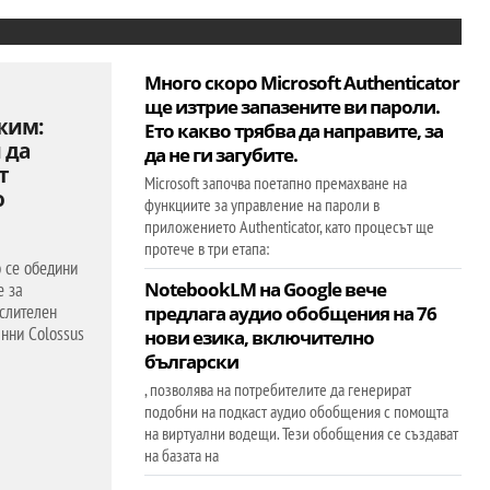
Много скоро Microsoft Authenticator
ще изтрие запазените ви пароли.
ежим:
Ето какво трябва да направите, за
и да
да не ги загубите.
т
Microsoft започва поетапно премахване на
о
функциите за управление на пароли в
приложението Authenticator, като процесът ще
протече в три етапа:
о се обедини
NotebookLM на Google вече
е за
слителен
предлага аудио обобщения на 76
анни Colossus
нови езика, включително
български
, позволява на потребителите да генерират
подобни на подкаст аудио обобщения с помощта
на виртуални водещи. Тези обобщения се създават
на базата на