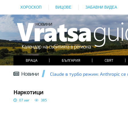
ХОРОСКОП
ВИЦОВЕ
ЗАБАВНИ ВИДЕА
ВРАЦА
БЪЛГАРИЯ
СВЯТ
Новини
Claude в турбо режим: Anthropic се
ВРАЦА
Наркотици
07 авг
385