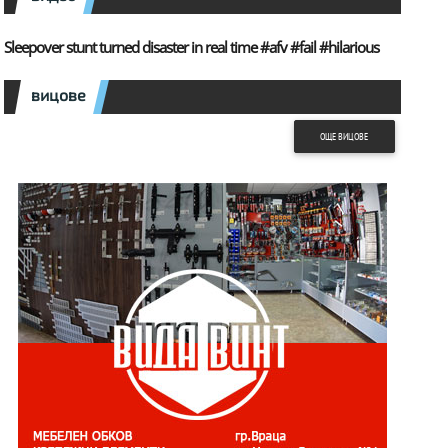
Sleepover stunt turned disaster in real time #afv #fail #hilarious
вицове
ОЩЕ ВИЦОВЕ