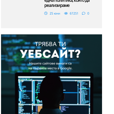
една политика, която да
реализираме
25 юни
67251
0