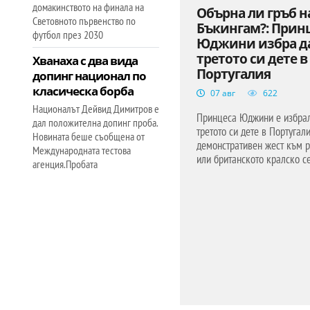
домакинството на финала на
Обърна ли гръб н
Световното първенство по
Бъкингам?: Прин
футбол през 2030
Юджини избра д
третото си дете в
Хванаха с два вида
Португалия
допинг национал по
класическа борба
07 авг
622
Националът Дейвид Димитров е
Принцеса Юджини е избрал
дал положителна допинг проба.
третото си дете в Португал
Новината беше съобщена от
демонстративен жест към р
Международната тестова
или британското кралско се
агенция.Пробата