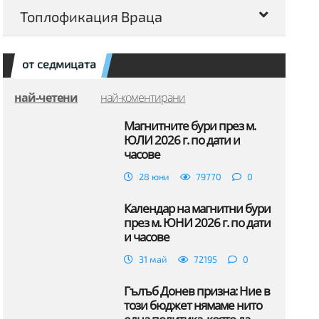
Топлофикация Враца
от седмицата
най-четени
най-коментирани
Магнитните бури през м.
ЮЛИ 2026 г. по дати и
часове
28 юни
79770
0
Календар на магнитни бури
през м. ЮНИ 2026 г. по дати
и часове
31 май
72195
0
Гълъб Донев призна: Ние в
този бюджет нямаме нито