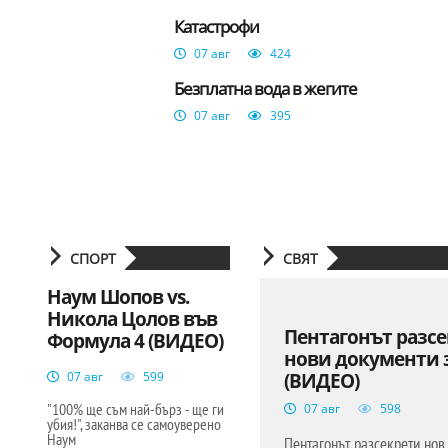
Катастрофи
07 авг
424
Безплатна вода в жегите
07 авг
395
СПОРТ
СВЯТ
Наум Шопов vs.
Никола Цолов във
Пентагонът разс
Формула 4 (ВИДЕО)
нови документи 
07 авг
599
(ВИДЕО)
"100% ще съм най-бърз - ще ги
07 авг
598
убия!", заканва се самоуверено
Наум
Пентагонът разсекрети нов 