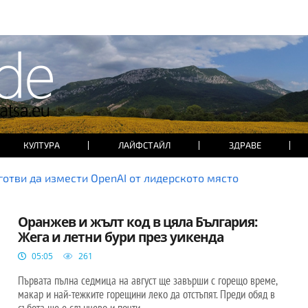
КУЛТУРА
ЛАЙФСТАЙЛ
ЗДРАВЕ
 готви да измести OpenAI от лидерското място
БЪЛГАРИЯ
Оранжев и жълт код в цяла България:
Жега и летни бури през уикенда
05:05
261
Първата пълна седмица на август ще завърши с горещо време,
макар и най-тежките горещини леко да отстъпят. Преди обяд в