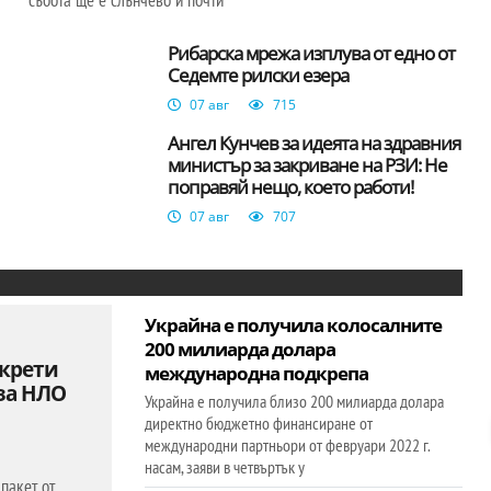
събота ще е слънчево и почти
Рибарска мрежа изплува от едно от
Седемте рилски езера
07 авг
715
Ангел Кунчев за идеята на здравния
министър за закриване на РЗИ: Не
поправяй нещо, което работи!
07 авг
707
Украйна е получила колосалните
200 милиарда долара
екрети
международна подкрепа
за НЛО
Украйна е получила близо 200 милиарда долара
директно бюджетно финансиране от
международни партньори от февруари 2022 г.
насам, заяви в четвъртък у
пакет от