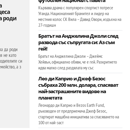
футболен национал с павета
а
Кървава драма с популярен спортист потресе
цеса
Уганда. Националният бранител и лидер на
а роди
местния колос СК Вила – Давид Овори, издъхна на
27-годишн
Братът на Анджелина Джоли след
развода със съпругата си: Аз съм
гей!
а да роди
ия не като
Братът на Анджелина Джоли – Джеймс
одителите си
Хейвън, официално обяви, че е гей. Разкритието
мейство, а з
идва малко след раздялата му със
Лео ди Каприо и Джеф Безос
събраха 200 млн. долара, спасяват
най-застрашените видове на
планетата
Леонардо ди Каприо и Bezos Earth Fund,
ръководен от предприемача Джеф Безос,
стартират мащабна инициатива за спасяването на
100 от най-заст