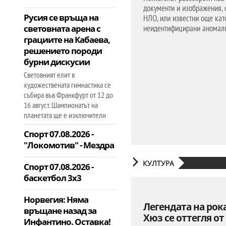
документи и изображения, 
Русия се връща на
НЛО, или известни още кат
световната арена с
неидентифицирани аномал
грациите на Кабаева,
решението породи
бурни дискусии
Световният елит в
художествената гимнастика се
събира във Франкфурт от 12 до
16 август. Шампионатът на
планетата ще е изключителн
Спорт 07.08.2026 -
"Локомотив" - Мездра
КУЛТУРА
Спорт 07.08.2026 -
баскетбол 3х3
Норвегия: Няма
Легендата на рок
връщане назад за
Хюз се оттегля от
Инфантино. Оставка!