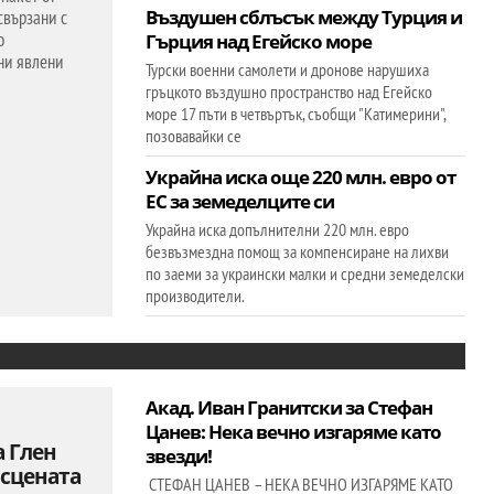
Въздушен сблъсък между Турция и
свързани с
о
Гърция над Егейско море
ни явлени
Турски военни самолети и дронове нарушиха
гръцкото въздушно пространство над Егейско
море 17 пъти в четвъртък, съобщи "Катимерини",
позовавайки се
Украйна иска още 220 млн. евро от
ЕС за земеделците си
Украйна иска допълнителни 220 млн. евро
безвъзмездна помощ за компенсиране на лихви
по заеми за украински малки и средни земеделски
производители.
Акад. Иван Гранитски за Стефан
Цанев: Нека вечно изгаряме като
а Глен
звезди!
 сцената
СТЕФАН ЦАНЕВ – НЕКА ВЕЧНО ИЗГАРЯМЕ КАТО