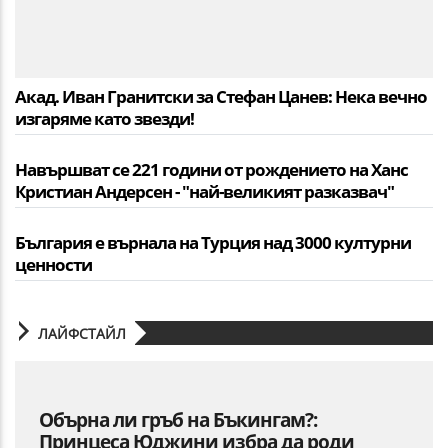
Акад. Иван Гранитски за Стефан Цанев: Нека вечно
изгаряме като звезди!
Навършват се 221 години от рождението на Ханс
Кристиан Андерсен - "най-великият разказвач"
България е върнала на Турция над 3000 културни
ценности
ЛАЙФСТАЙЛ
Обърна ли гръб на Бъкингам?:
Принцеса Юджини избра да роди