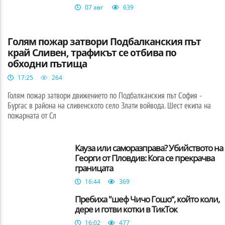
07 авг
639
БЪЛГАРИЯ
Голям пожар затвори Подбалканския път
край Сливен, трафикът се отбива по
обходни пътища
17:25
264
Голям пожар затвори движението по Подбалканския път София -
Бургас в района на сливенското село Злати войвода. Шест екипа на
пожарната от Сл
Кауза или саморазправа? Убийството на
Георги от Пловдив: Кога се прекрачва
границата
16:44
369
Пребиха "шеф Чичо Гошо“, който коли,
дере и готви котки в ТикТок
16:02
477