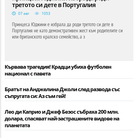
третото си дете в Португалия
07 авг
1053
Принцеса Юджини е избрала да роди третото си дете в
Португалия не като демонстративен жест към родителите си
или британското кралско семейство, а з
Кървава трагедия! Крадци убиха футболен
национал с павета
Братът на Анджелина Джоли след развода със
съпругата си: Аз съм гей!
Лео ди Каприо и Джеф Безос събраха 200 млн.
долара, спасяват най-застрашените видове на
планетата