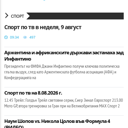
СПОРТ
Спорт по тв в неделя, 9 август
09:34
497
Аржентина и африканските държави застанаха зад
Инфантино
Президентът на ФИФА Джани Инфантино получи ключова политическа
глътка въздух, след като Аржентинската футболна асоциация (АФА) и
Конфедерацията на
Спорт по тв на 8.08.2026 г.
12.45 Трейл: Голдън Трейл световни серии, Сиер Зинал Евроспорт 213.00
Мото GP, втора тренировка за Гран при на Великобритания МАХ Спорт 2
Наум Шопов vs. Никола Цолов във Формула 4
(ВИДЕО)