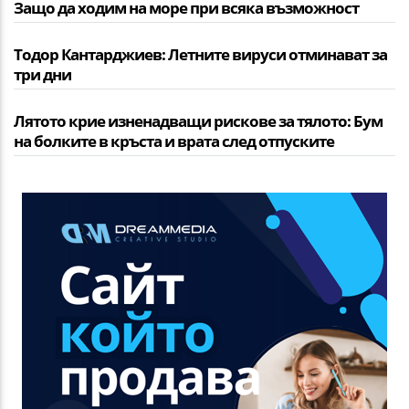
Защо да ходим на море при всяка възможност
Тодор Кантарджиев: Летните вируси отминават за
три дни
Лятото крие изненадващи рискове за тялото: Бум
на болките в кръста и врата след отпуските