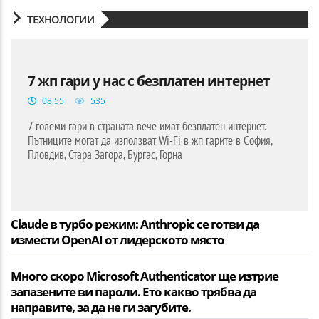
ТЕХНОЛОГИИ
7 жп гари у нас с безплатен интернет
08:55
535
7 големи гари в страната вече имат безплатен интернет.
Пътниците могат да използват Wi-Fi в жп гарите в София,
Пловдив, Стара Загора, Бургас, Горна
Claude в турбо режим: Anthropic се готви да
измести OpenAI от лидерското място
Много скоро Microsoft Authenticator ще изтрие
запазените ви пароли. Ето какво трябва да
направите, за да не ги загубите.