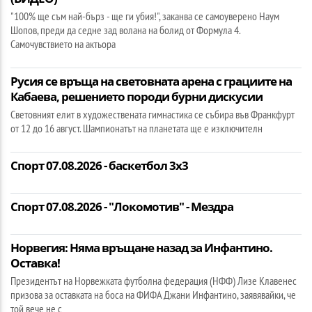
"100% ще съм най-бърз - ще ги убия!", заканва се самоуверено Наум
Шопов, преди да седне зад волана на болид от Формула 4.
Самочувствието на актьора
Русия се връща на световната арена с грациите на
Кабаева, решението породи бурни дискусии
Световният елит в художествената гимнастика се събира във Франкфурт
от 12 до 16 август. Шампионатът на планетата ще е изключителн
Спорт 07.08.2026 - баскетбол 3х3
Спорт 07.08.2026 - "Локомотив" - Мездра
Норвегия: Няма връщане назад за Инфантино.
Оставка!
Президентът на Норвежката футболна федерация (НФФ) Лизе Клавенес
призова за оставката на боса на ФИФА Джани Инфантино, заявявайки, че
той вече не с