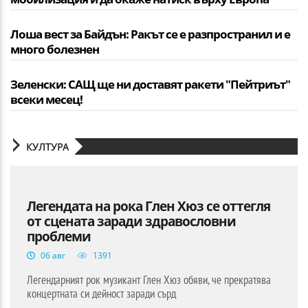
Лоша вест за Байдън: Ракът се е разпространил и е
много болезнен
Зеленски: САЩ ще ни доставят ракети "Пейтриът"
всеки месец!
КУЛТУРА
Легендата на рока Глен Хюз се оттегля
от сцената заради здравословни
проблеми
06 авг
1391
Легендарният рок музикант Глен Хюз обяви, че прекратява
концертната си дейност заради сърд