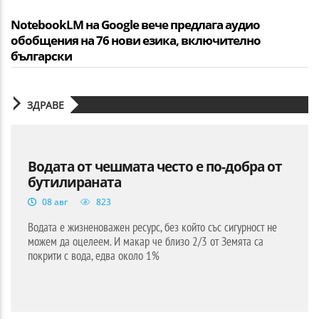
NotebookLM на Google вече предлага аудио
обобщения на 76 нови езика, включително
български
ЗДРАВЕ
Водата от чешмата често е по-добра от
бутилираната
08 авг
823
Водата е жизненоважен ресурс, без който със сигурност не
можем да оцелеем. И макар че близо 2/3 от Земята са
покрити с вода, едва около 1%