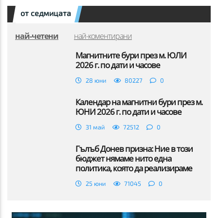
от седмицата
най-четени
най-коментирани
Магнитните бури през м. ЮЛИ
2026 г. по дати и часове
28 юни
80227
0
Календар на магнитни бури през м.
ЮНИ 2026 г. по дати и часове
31 май
72512
0
Гълъб Донев призна: Ние в този
бюджет нямаме нито една
политика, която да реализираме
25 юни
71045
0