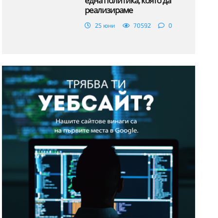
една политика, която да
реализираме
25 юни
70592
0