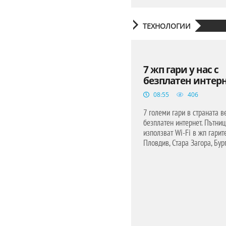
ТЕХНОЛОГИИ
7 жп гари у нас с
безплатен интер
08:55
406
7 големи гари в страната в
безплатен интернет. Пътниц
използват Wi-Fi в жп гарит
Пловдив, Стара Загора, Бург