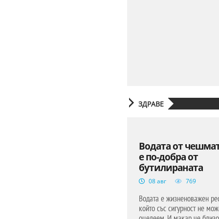
ЗДРАВЕ
Водата от чешмат
е по-добра от
бутилираната
08 авг
769
Водата е жизненоважен рес
който със сигурност не мо
оцелеем. И макар че близо