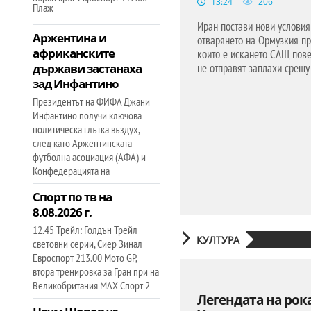
13:24
206
Плаж
Иран постави нови условия
Аржентина и
отварянето на Ормузкия пр
африканските
които е искането САЩ пове
държави застанаха
не отправят заплахи срещ
републи
зад Инфантино
Президентът на ФИФА Джани
Инфантино получи ключова
политическа глътка въздух,
след като Аржентинската
футболна асоциация (АФА) и
Конфедерацията на
Спорт по тв на
8.08.2026 г.
12.45 Трейл: Голдън Трейл
КУЛТУРА
световни серии, Сиер Зинал
Евроспорт 213.00 Мото GP,
втора тренировка за Гран при на
Великобритания МАХ Спорт 2
Легендата на рок