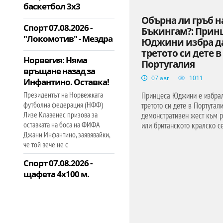
баскетбол 3х3
Обърна ли гръб н
Спорт 07.08.2026 -
Бъкингам?: Прин
"Локомотив" - Мездра
Юджини избра д
третото си дете в
Норвегия: Няма
Португалия
връщане назад за
07 авг
1011
Инфантино. Оставка!
Президентът на Норвежката
Принцеса Юджини е избрал
футболна федерация (НФФ)
третото си дете в Португал
Лизе Клавенес призова за
демонстративен жест към р
оставката на боса на ФИФА
или британското кралско се
Джани Инфантино, заявявайки,
че той вече не с
Спорт 07.08.2026 -
щафета 4х100 м.