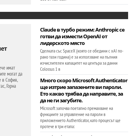
Claude в турбо режим: Anthropic се
готви да измести OpenAI от
лидерското място
нет
Сделката със SpaceX (която се обедини с xAI по-
рано тази година) е за използване на пълния
изчислителен капацитет на центъра за данни
ече имат
Colossus 1 в
ите могат да
е в София,
Много скоро Microsoft Authenticator
ас, Горна
ще изтрие запазените ви пароли.
Ето какво трябва да направите, за
да не ги загубите.
Microsoft започва поетапно премахване на
функциите за управление на пароли в
приложението Authenticator, като процесът ще
протече в три етапа: