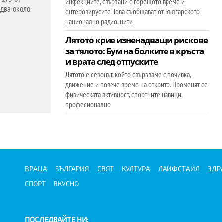
инфекциите, свързани с горещото време и
едва около
ентеровирусите. Това съобщават от Българското
национално радио, цити
Лятото крие изненадващи рискове
за тялото: Бум на болките в кръста
и врата след отпуските
Лятото е сезонът, който свързваме с почивка,
движение и повече време на открито. Променят се
физическата активност, спортните навици,
професионално
ВРАЦА
БЪЛГАРИЯ
СВЯТ
КУЛТУРА
ЛАЙФСТАЙЛ
ЗДР
СПОРТ
ВКУСНО
ПОСЛЕДВАЙТЕ НИ: