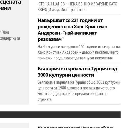
 сцената
СТЕФАН ЦАНЕВ – НЕКА ВЕЧНО ИЗГАРЯМЕ КАТО
овни
ЗВЕЗДИ акад. Иван Гранитски
Навършват се 221 години от
рождението на Ханс Кристиан
 Глен
Андерсен - "най-великият
концертната
разказвач"
На 4 август се навършват 151 години от смъртта на
Ханс Кристиан Андерсен – датския писател, чиито
приказки продължават да вълнуват поколения
България е върнала на Турция над
3000 културни ценности
България е върнала на Турция общо 3061 културни
ценности от 1980 г., което я поставя на четвърто
място сред държавите, предали обратно на
страната