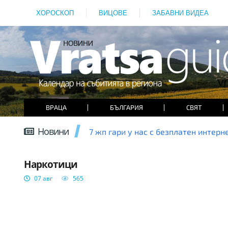
ХОРОСКОП
ВИЦОВЕ
ЗАБАВНИ ВИДЕА
ВРАЦА
БЪЛГАРИЯ
СВЯТ
Новини
7 жп гари у нас с безплатен интерн
ВРАЦА
Наркотици
07 авг
565