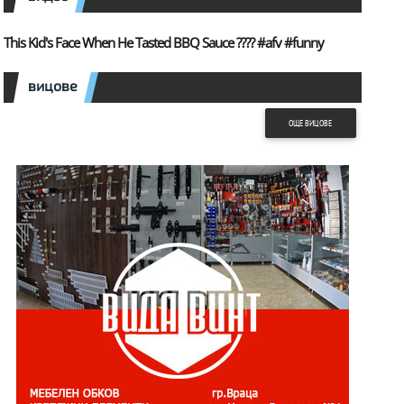
This Kid's Face When He Tasted BBQ Sauce ???? #afv #funny
вицове
ОЩЕ ВИЦОВЕ