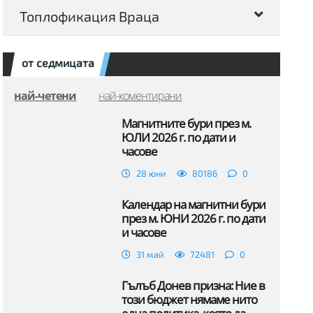
Топлофикация Враца
от седмицата
най-четени
най-коментирани
Магнитните бури през м.
ЮЛИ 2026 г. по дати и
часове
28 юни
80186
0
Календар на магнитни бури
през м. ЮНИ 2026 г. по дати
и часове
31 май
72481
0
Гълъб Донев призна: Ние в
този бюджет нямаме нито