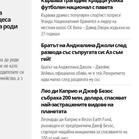
Кървава трагедия! Крадци убиха
футболен национал с павета
а
Кървава драма с популярен спортист потресе
цеса
Уганда. Националният бранител и лидер на
а роди
местния колос СК Вила – Давид Овори, издъхна на
27-годишн
Братът на Анджелина Джоли след
развода със съпругата си: Аз съм
гей!
а да роди
ия не като
Братът на Анджелина Джоли – Джеймс
одителите си
Хейвън, официално обяви, че е гей. Разкритието
мейство, а з
идва малко след раздялата му със
Лео ди Каприо и Джеф Безос
събраха 200 млн. долара, спасяват
най-застрашените видове на
планетата
Леонардо ди Каприо и Bezos Earth Fund,
ръководен от предприемача Джеф Безос,
стартират мащабна инициатива за спасяването на
100 от най-заст