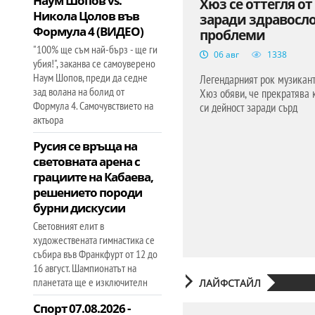
Наум Шопов vs.
Хюз се оттегля от
Никола Цолов във
заради здравосл
Формула 4 (ВИДЕО)
проблеми
"100% ще съм най-бърз - ще ги
06 авг
1338
убия!", заканва се самоуверено
Наум Шопов, преди да седне
Легендарният рок музикант
зад волана на болид от
Хюз обяви, че прекратява 
Формула 4. Самочувствието на
си дейност заради сърд
актьора
Русия се връща на
световната арена с
грациите на Кабаева,
решението породи
бурни дискусии
Световният елит в
художествената гимнастика се
събира във Франкфурт от 12 до
16 август. Шампионатът на
планетата ще е изключителн
ЛАЙФСТАЙЛ
Спорт 07.08.2026 -