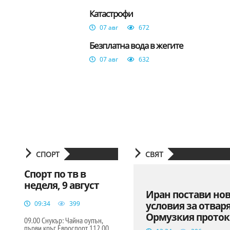
Катастрофи
07 авг
672
Безплатна вода в жегите
07 авг
632
СПОРТ
СВЯТ
Спорт по тв в
неделя, 9 август
Иран постави но
09:34
399
условия за отвар
Ормузкия проток
09.00 Снукър: Чайна оупън,
първи кръг Евроспорт 112.00