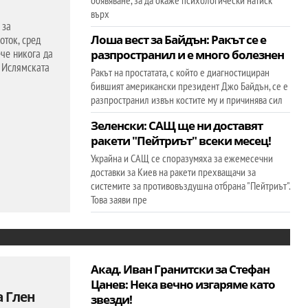
обявяване, за да окаже психологически натиск
върх
 за
Лоша вест за Байдън: Ракът се е
оток, сред
че никога да
разпространил и е много болезнен
у Ислямската
Ракът на простатата, с който е диагностициран
бившият американски президент Джо Байдън, се е
разпространил извън костите му и причинява сил
Зеленски: САЩ ще ни доставят
ракети "Пейтриът" всеки месец!
Украйна и САЩ се споразумяха за ежемесечни
доставки за Киев на ракети прехващачи за
системите за противовъздушна отбрана "Пейтриът".
Това заяви пре
Акад. Иван Гранитски за Стефан
Цанев: Нека вечно изгаряме като
а Глен
звезди!