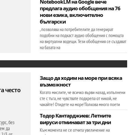
NotebookLM на Google вече
предлага аудио обобщения на 76
нови езика, включително
български
, позволява на потребителите да генерират
подобни на подкаст аудио обобщения с помощта
на виртуални водещи. Тези обобщения се създават
на базата на
Защо да ходим на море при всяка
възможност
а често
Когато мислите, че всичко върви назад, изпълнени
сте с тъга, не чувствате подкрепа от никой, не
чакайте! Отидете на море!Толкова много поети
Тодор Кантарджиев: Летните
вируси отминават за три дни
урс, без
жем да
Към момента не се отчита увеличение на
 2/3 от