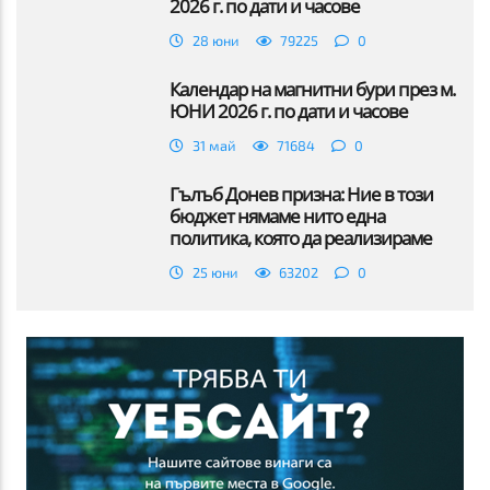
2026 г. по дати и часове
28 юни
79225
0
Календар на магнитни бури през м.
ЮНИ 2026 г. по дати и часове
31 май
71684
0
Гълъб Донев призна: Ние в този
бюджет нямаме нито една
политика, която да реализираме
25 юни
63202
0