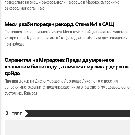
подкрепата на висши ръководители на среща в Мароко, въпреки че
ръководният орган на с
Меси разби пореден рекорд. Стана №1 в САЩ
Световният вицешампион Лионел Меси вече е най-добрият голмайстор в
историята на Купата на лигата в САЩ, след като отбеляза две попадения
при победа
Охранител на Марадона: Преди да умре не се
хранеше и беше подут, а личният му лекар дори не
дойде
Личният лекар на Диего Марадона Леополдо Луке не го е посетил
въпреки многократните предупреждения за влошеното му здравословно
състояние. Това зая
СВЯТ