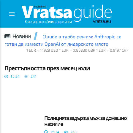
Новини
Claude в турбо режим: Anthropic се
готви да измести OpenAI от лидерското място
1 EUR = 1.1929 USD 1 EUR = 0.86830 GBP 1 EUR = 0.9197 CHF
ВРАЦА
Престъпността през месец юли
15:24
241
Полицията задържа мъж за домашно
насилие
15:24
263