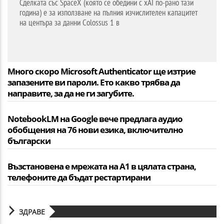
Сделката със SpaceX (която се обедини с xAI по-рано тази
година) е за използване на пълния изчислителен капацитет
на центъра за данни Colossus 1 в
Много скоро Microsoft Authenticator ще изтрие
запазените ви пароли. Ето какво трябва да
направите, за да не ги загубите.
NotebookLM на Google вече предлага аудио
обобщения на 76 нови езика, включително
български
Възстановена е мрежата на А1 в цялата страна,
телефоните да бъдат рестартирани
ЗДРАВЕ