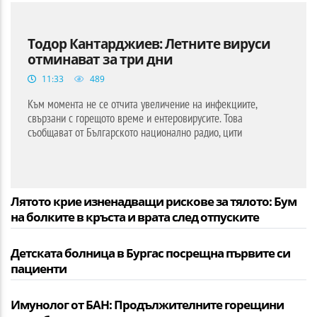
Тодор Кантарджиев: Летните вируси
отминават за три дни
11:33
489
Към момента не се отчита увеличение на инфекциите,
свързани с горещото време и ентеровирусите. Това
съобщават от Българското национално радио, цити
Лятото крие изненадващи рискове за тялото: Бум
на болките в кръста и врата след отпуските
Детската болница в Бургас посрещна първите си
пациенти
Имунолог от БАН: Продължителните горещини