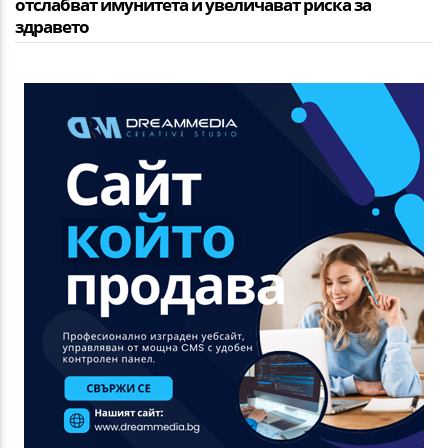
отслабват имунитета и увеличават риска за
здравето