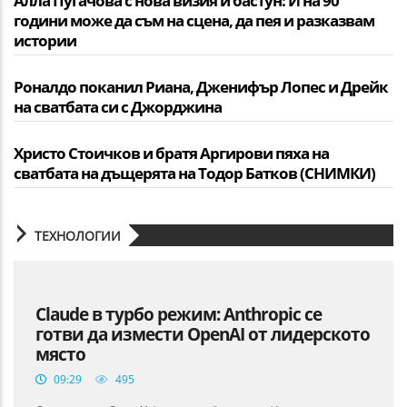
Алла Пугачова с нова визия и бастун: И на 90
години може да съм на сцена, да пея и разказвам
истории
Роналдо поканил Риана, Дженифър Лопес и Дрейк
на сватбата си с Джорджина
Христо Стоичков и братя Аргирови пяха на
сватбата на дъщерята на Тодор Батков (СНИМКИ)
ТЕХНОЛОГИИ
Claude в турбо режим: Anthropic се
готви да измести OpenAI от лидерското
място
09:29
495