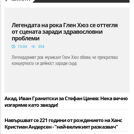
Легендата на рока Глен Хюз се оттегля
от сцената заради здравословни
проблеми
15:04
354
Легендарният рок музикант Глен Хюз обяви, че прекратява
концертната си дейност заради сърд
Акад. Иван Гранитски за Стефан Цанев: Нека вечно
изгаряме като звезди!
Навършват се 221 години от рождението на Ханс
Кристиан Андерсен - "най-великият разказвач"