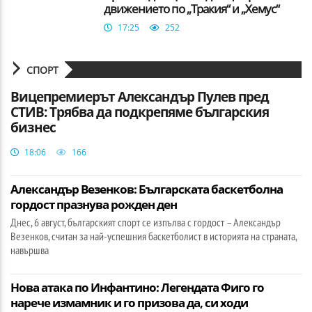
движението по „Тракия“ и „Хемус“
17:25
252
СПОРТ
Вицепремиерът Александър Пулев пред
СТИВ: Трябва да подкрепяме българския
бизнес
18:06
166
Александър Везенков: Българската баскетболна
гордост празнува рожден ден
Днес, 6 август, българският спорт се изпълва с гордост – Александър
Везенков, считан за най-успешния баскетболист в историята на страната,
навършва
Нова атака по Инфантино: Легендата Фиго го
нарече измамник и го призова да, си ходи