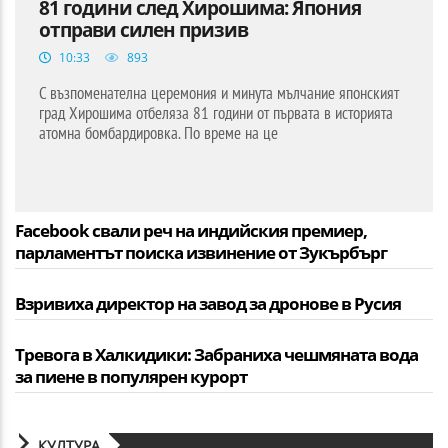
81 години след Хирошима: Япония
отправи силен призив
10:33
893
С възпоменателна церемония и минута мълчание японският
град Хирошима отбеляза 81 години от първата в историята
атомна бомбардировка. По време на це
Facebook свали реч на индийския премиер,
парламентът поиска извинение от Зукърбърг
Взривиха директор на завод за дронове в Русия
Тревога в Халкидики: Забраниха чешмяната вода
за пиене в популярен курорт
КУЛТУРА