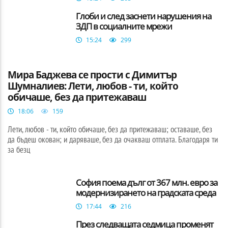
Глоби и след заснети нарушения на
ЗДП в социалните мрежи
15:24
299
БЪЛГАРИЯ
Мира Баджева се прости с Димитър
Шумналиев: Лети, любов - ти, който
обичаше, без да притежаваш
18:06
159
Лети, любов - ти, който обичаше, без да притежаваш; оставаше, без
да бъдеш окован; и даряваше, без да очакваш отплата. Благодаря ти
за безц
София поема дълг от 367 млн. евро за
модернизирането на градската среда
17:44
216
През следващата седмица променят